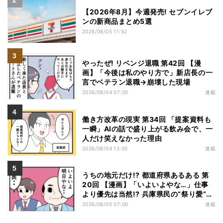
【2026年8月】今週発売! セブンイレブ
ンの新商品まとめ5選
2026/08/05 11:52
やったぜ! リベンジ退職 第42回 【漫
画】「今後は私のやり方で」新店長の一
言でベテラン退職→崩壊した現場
2026/08/04 07:00
連載
働き方改革の現実 第34回 「提案資料も
一瞬」AIの話で盛り上がる飲み会で、一
人だけ笑えなかった理由
2026/08/04 12:00
連載
うちの地元だけ!? 都道府県あるある 第
20回 【漫画】「いよいよやな…」仕事
より優先は当然!? 兵庫県民の“祭り愛”が
熱すぎた
2026/08/05 07:00
連載