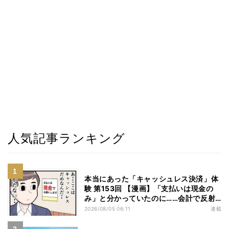
人気記事ランキング
本当にあった「キャッシュレス決済」体
験 第153回 【漫画】「支払いは現金の
み」と分かっていたのに……会計で反射
的に出してしまったものは
2026/08/05 06:11
連載