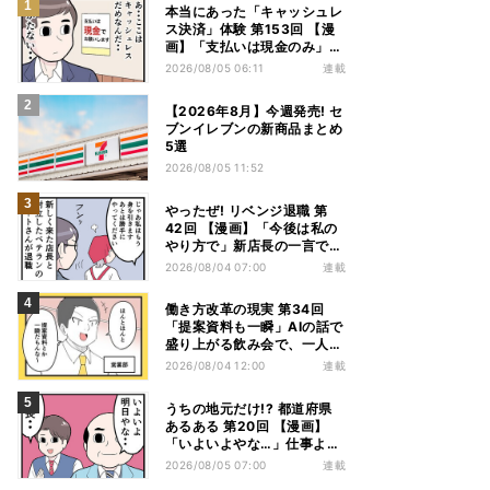
本当にあった「キャッシュレ
ス決済」体験 第153回 【漫
画】「支払いは現金のみ」と
分かっていたのに……会計で
2026/08/05 06:11
連載
反射的に出してしまったもの
は
【2026年8月】今週発売! セ
ブンイレブンの新商品まとめ
5選
2026/08/05 11:52
やったぜ! リベンジ退職 第
42回 【漫画】「今後は私の
やり方で」新店長の一言でベ
テラン退職→崩壊した現場
2026/08/04 07:00
連載
働き方改革の現実 第34回
「提案資料も一瞬」AIの話で
盛り上がる飲み会で、一人だ
け笑えなかった理由
2026/08/04 12:00
連載
うちの地元だけ!? 都道府県
あるある 第20回 【漫画】
「いよいよやな…」仕事より
優先は当然!? 兵庫県民の“祭
2026/08/05 07:00
連載
り愛”が熱すぎた