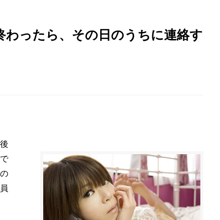
終わったら、その日のうちに連絡す
後
で
の
員