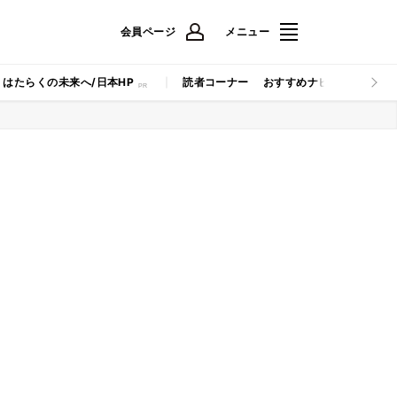
会員ページ
メニュー
はたらくの未来へ/日本HP
読者コーナー
おすすめナビ
マイナビB