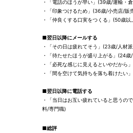
・「電話のほうが早い」(39歳/運輸・倉庫
・「印象つけるため」(36歳/小売店/販
・「仲良くする口実をつくる」(50歳以上
■翌日以降にメールする
・「その日は疲れてそう」(23歳/人材派
・「待たせたほうが盛り上がる」(24歳/
・「必死な感じに見えるといやだから」(4
・「間を空けて気持ちを落ち着けたい」(
■翌日以降に電話する
・「当日はお互い疲れていると思うので
料/専門職)
■総評