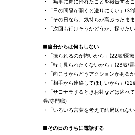
・「無事に家に帰れたことを報告すること
・「日の間隔が開くと送りにくい」(32
・「その日なら、気持ちが高ぶったまま連
・「次回も行けそうかどうか、探りたいか
■自分からは何もしない
・「振られるのが怖いから」(22歳/医療
・「軽く見られたくないから」(28歳/電
・「向こうからどうアクションがあるか待
・「相手から連絡してほしいから」(22
・「サヨナラするときお礼などは述べて
券/専門職)
・「いろいろ言葉を考えて結局送れないと
■その日のうちに電話する