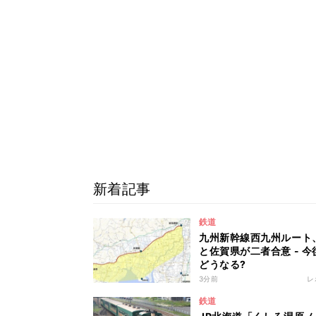
新着記事
鉄道
九州新幹線西九州ルート
と佐賀県が二者合意 - 今
どうなる?
3分前
レ
鉄道