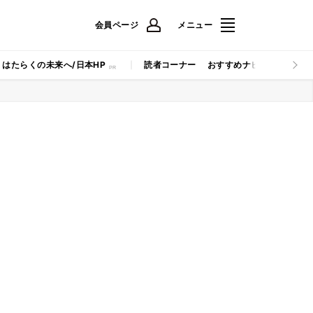
会員ページ
メニュー
はたらくの未来へ/日本HP
読者コーナー
おすすめナビ
マイナビB