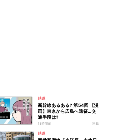
鉄道
新幹線あるある? 第54回 【漫
画】東京から広島へ遠征…交
通手段は?
13時間前
連載
鉄道