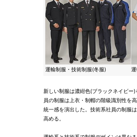
運輸制服・技術制服(冬服)
運
新しい制服は濃紺色(ブラックネイビー
員の制服は上衣・制帽の階級識別性を高
統一感を演出した。技術系社員の制服は
高める。