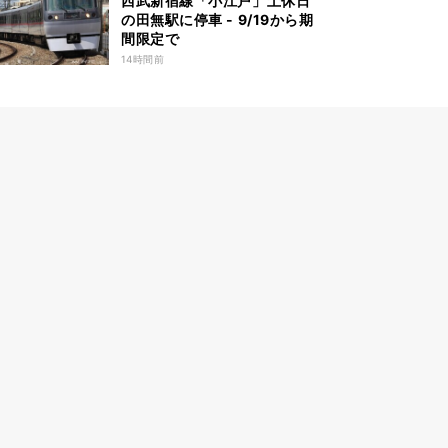
西武新宿線「小江戸」土休日
の田無駅に停車 - 9/19から期
間限定で
14時間前