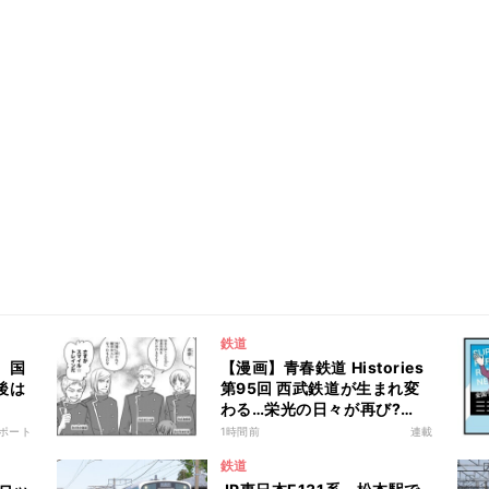
鉄道
、国
【漫画】青春鉄道 Histories
後は
第95回 西武鉄道が生まれ変
わる…栄光の日々が再び?
「サーベラスの撤退」
ポート
1時間前
連載
鉄道