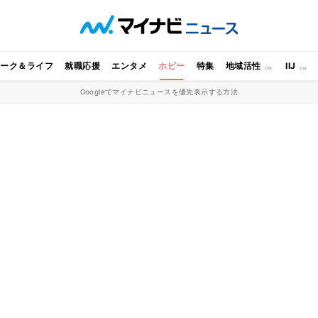
ワーク＆ライフ
就職応援
エンタメ
ホビー
特集
地域活性
IIJ
Googleでマイナビニュースを優先表示する方法