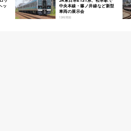
ロッ
JR東日本E131系、松本駅で
ヘッ
中央本線・篠ノ井線など新型
車両の展示会
13時間前