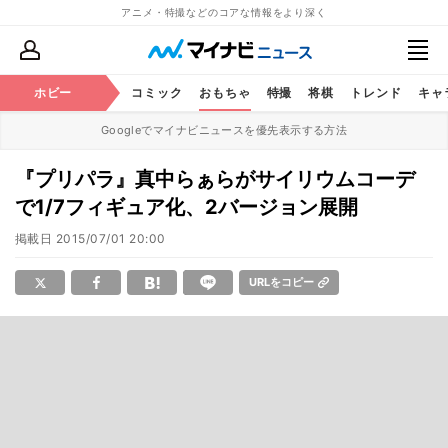
アニメ・特撮などのコアな情報をより深く
アニメ
ホビー
鉄道
コミック
おもちゃ
特撮
将棋
トレンド
キャ
Googleでマイナビニュースを優先表示する方法
『プリパラ』真中らぁらがサイリウムコーデ
で1/7フィギュア化、2バージョン展開
掲載日
2015/07/01 20:00
URLをコピー