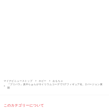
マイナビニューストップ
ホビー
おもちゃ
『プリパラ』真中らぁらがサイリウムコーデで1/7フィギュア化、2バージョン展
開
このカテゴリーについて