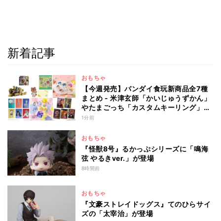
新着記事
おもちゃ
【今週発売】バンダイ食玩新商品全7種
まとめ - 米津玄師「かいじゅうずかん」
やたまごっち「カスタムキーリング」新
作が登場(2026年8月10日発売)
1分前
おもちゃ
『怪獣8号』るかっぷシリーズに「鳴海
弦 やるきver.」が登場
8時間前
おもちゃ
『文豪ストレイドッグス』てのひらサイ
ズの「太宰治」が登場