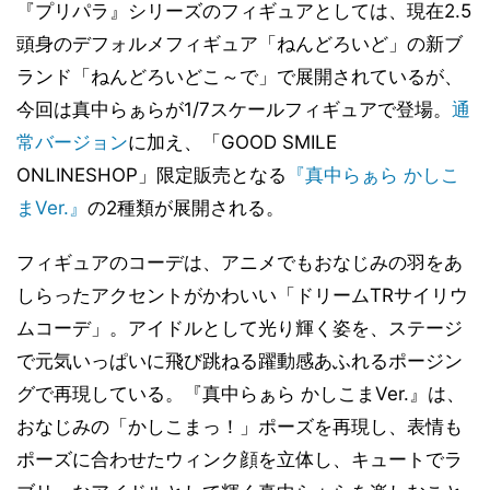
『プリパラ』シリーズのフィギュアとしては、現在2.5
頭身のデフォルメフィギュア「ねんどろいど」の新ブ
ランド「ねんどろいどこ～で」で展開されているが、
今回は真中らぁらが1/7スケールフィギュアで登場。
通
常バージョン
に加え、「GOOD SMILE
ONLINESHOP」限定販売となる
『真中らぁら かしこ
まVer.』
の2種類が展開される。
フィギュアのコーデは、アニメでもおなじみの羽をあ
しらったアクセントがかわいい「ドリームTRサイリウ
ムコーデ」。アイドルとして光り輝く姿を、ステージ
で元気いっぱいに飛び跳ねる躍動感あふれるポージン
グで再現している。『真中らぁら かしこまVer.』は、
おなじみの「かしこまっ！」ポーズを再現し、表情も
ポーズに合わせたウィンク顔を立体し、キュートでラ