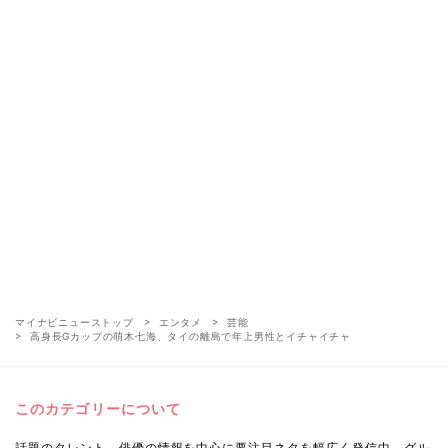
マイナビニューストップ
エンタメ
芸能
高身長Gカップの萌木七海、タイの離島で年上男性とイチャイチャ
このカテゴリーについて
話題のタレント、俳優の情報を中心に要注目ネタを幅広く発信中。グル