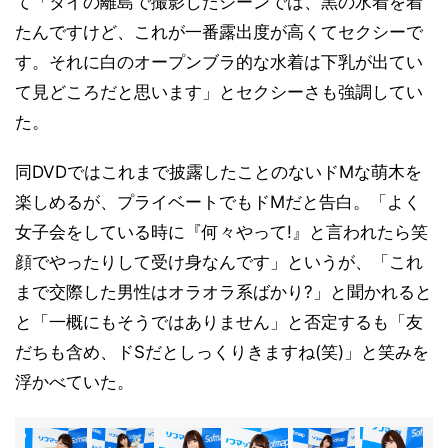
て「タイの離島で撮影したシーンでは、黒の水着を着
たんですけど、これが一番露出度が高くてセクシーで
す。それに白のオープンブラ的な水着は下乳が出てい
て見どころだと思います」とセクシーさも強調してい
た。
同DVDではこれまで披露したことのないドMな萌木を
楽しめるが、プライベートでもドMだと告白。「よく
女子会をしている時に『何々やって!』と言われたら笑
顔でやったりして受け身なんです」というが、「これ
まで交際した男性はオラオラ系ばかり?」と聞かれると
と「一概にもそうではありません」と否定するも「友
だちも含め、ドSだとしっくりきますね(笑)」と笑みを
浮かべていた。