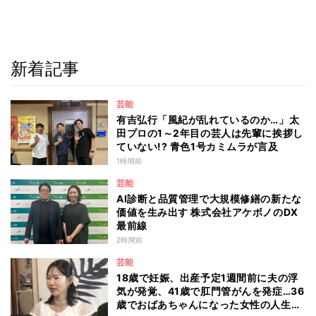
新着記事
芸能
有吉弘行「風紀が乱れているのか…」太
田プロの1～2年目の芸人は先輩に挨拶し
ていない!? 青色1号カミムラが言及
1時間前
芸能
AI診断と品質管理で大規模修繕の新たな
価値を生み出す 株式会社アケボノのDX
最前線
2時間前
芸能
18歳で妊娠、出産予定1週間前に夫の浮
気が発覚、41歳で肛門管がんを発症…36
歳でおばあちゃんになった女性の人生に