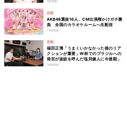
島田珠代も思わず涙 『愛のハイエナ
5時間前
season6』
芸能
AKB48選抜16人、CM出演権かけガチ勝
負 全国のカラオケルームへ生配信
13時間前
芸能
福田正博「うまくいかなかった後のリア
クションが重要」W杯でのブラジルへの
発言が波紋を呼んだ塩貝健人に今後期待
することは？
16時間前