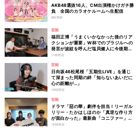
AKB48選抜16人、CM出演権かけガチ勝
負 全国のカラオケルームへ生配信
8時間前
芸能
福田正博「うまくいかなかった後のリア
クションが重要」W杯でのブラジルへの
発言が波紋を呼んだ塩貝健人に今後期待
することは？
11時間前
芸能
日向坂46松尾桜「五期生LIVE」を通じ
て深まった同期の絆「知らないあいだに
心の距離が…」
19時間前
芸能
ドラマ「惡の華」劇伴を担当！リーガル
リリー・たかはしほのか「真逆な作り方
が面白かった」最新曲「コニファー」制
作秘話も
19時間前