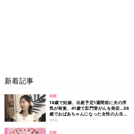
新着記事
芸能
18歳で妊娠、出産予定1週間前に夫の浮
気が発覚、41歳で肛門管がんを発症…36
歳でおばあちゃんになった女性の人生に
島田珠代も思わず涙 『愛のハイエナ
9分前
season6』
芸能