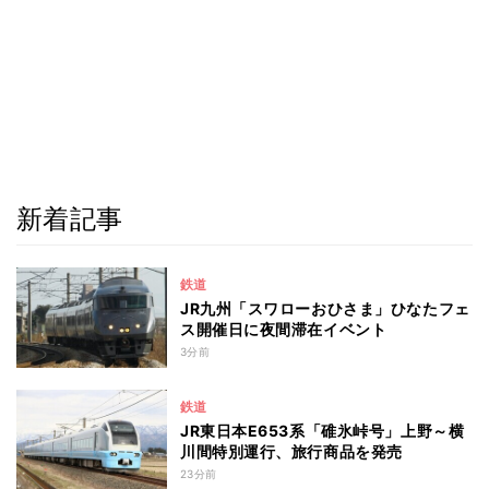
新着記事
鉄道
JR九州「スワローおひさま」ひなたフェ
ス開催日に夜間滞在イベント
3分前
鉄道
JR東日本E653系「碓氷峠号」上野～横
川間特別運行、旅行商品を発売
23分前