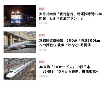
鉄道
大井川鐵道「夜行急行」総運転時間22時
間超「ヒルネ直通プラン」も
40分前
鉄道
京都鉄道博物館、500系「時速300km
への挑戦!」映像上映など9月開催
1時間前
鉄道
JR東海「EXサービス」JR西日本
「e5489」10月から連携、機能拡充へ
4時間前