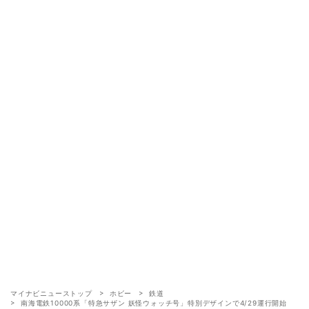
マイナビニューストップ
ホビー
鉄道
南海電鉄10000系「特急サザン 妖怪ウォッチ号」特別デザインで4/29運行開始