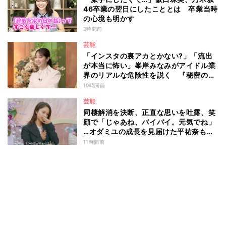
46卒業の翌日にしたこととは 卒業当時
の心境も明かす
3時間前
芸能
「インスタの裏アカとかない?」「流出
が本当に怖い」峯岸みなみがアイドル業
界のリアルな危険性を説く 『秘密のマ
マ園』特別編
10時間前
芸能
同棲解消を決断、正直な思いを吐露、笑
顔で「じゃあね、バイバイ。元気でね」
…オダミユの成長を見届けた平祐奈も思
わず涙 『ガールオアレディ3』
11時間前