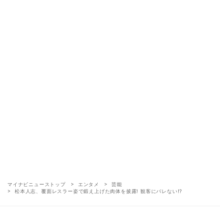
マイナビニューストップ
エンタメ
芸能
松本人志、覆面レスラー姿で鍛え上げた肉体を披露! 観客にバレない!?