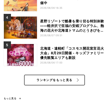
催中
2026/08/06 16:35
星野リゾートで酷暑を乗り切る特別体験
——軽井沢で至福の安眠プログラム、熱
海の花火や北海道トマムのとうきびを主
役にしたアフタヌーンティー
2026/08/07 09:51
北海道・遠軽町「コスモス開花宣言花火
大会」8月29日開催 - キッズファミリー
優先観覧エリアも新設
2026/08/06 17:00
ランキングをもっと見る
もっと見る