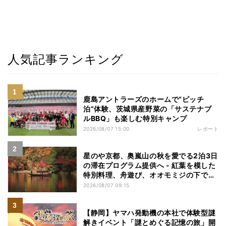
人気記事ランキング
鹿島アントラーズのホームで“ピッチ
泊”体験、茨城県産野菜の「サステナブ
ルBBQ」も楽しむ特別キャンプ
2026/08/07 15:00
レポート
星のや京都、奥嵐山の秋を愛でる2泊3日
の滞在プログラム提供へ - 紅葉を模した
特別料理、舟遊び、オオモミジの下でお
こなう深呼吸など
2026/08/07 09:15
【静岡】ヤマハ発動機の本社で体験型謎
解きイベント「謎とめぐる記憶の旅」開