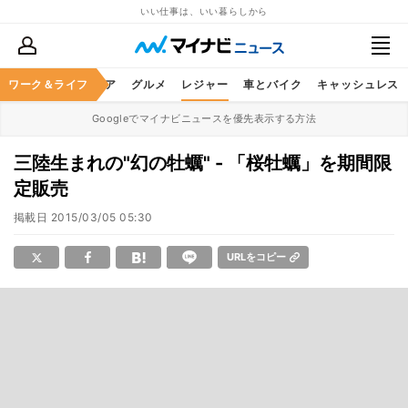
いい仕事は、いい暮らしから
暮らし
ワーク＆ライフ
ヘルスケア
グルメ
レジャー
車とバイク
キャッシュレス
Googleでマイナビニュースを優先表示する方法
三陸生まれの"幻の牡蠣" - 「桜牡蠣」を期間限
定販売
掲載日
2015/03/05 05:30
URLをコピー