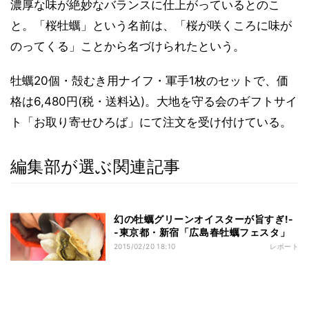
濃厚な味が絶妙なバランスに仕上がっているとのこ
と。「桜牡蠣」という名前は、「桜が咲くころに味が
のってくる」ことから名づけられたという。
牡蠣20個・殻むき用ナイフ・軍手1枚のセットで、価
格は6,480円(税・送料込)。大地を守る会のギフトサイ
ト「お取り寄せひろば」にて注文を受け付けている。
編集部が選ぶ関連記事
幻の牡蠣グリーンオイスターが旨すぎ!-
-東京都・新宿「広島春牡蠣フェスタ」
2015/02/20 18:10
レポート