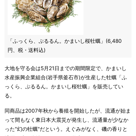
「ふっくら、ぷるるん。かまいし桜牡蠣」(6,480
円、税・送料込)
大地を守る会は5月21日までの期間限定で、かまいし
水産振興企業組合(岩手県釜石市)が生産した牡蠣「ふ
っくら、ぷるるん。かまいし桜牡蠣」を販売してい
る。
同商品は2007年秋から養殖を開始したが、流通が始ま
って間もなく東日本大震災が発生し、流通量が少なか
った"幻の牡蠣"だという。えぐみがなく、磯の香りと