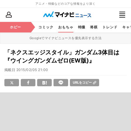
アニメ・特撮などのコアな情報をより深く
アニメ
ホビー
鉄道
コミック
おもちゃ
特撮
将棋
トレンド
キャ
Googleでマイナビニュースを優先表示する方法
「ネクスエッジスタイル」ガンダム3体目は
『ウイングガンダムゼロ(EW版)』
掲載日
2015/02/05 21:00
URLをコピー