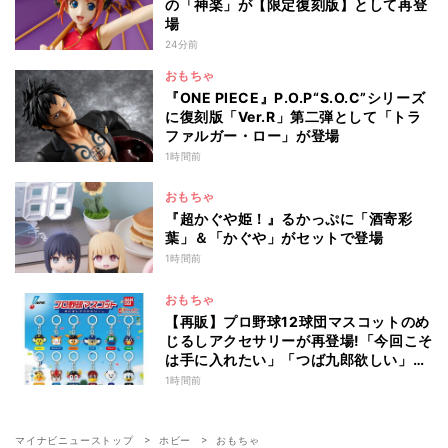
の「神楽」が【限定復刻版】として再登
場
24分前
おもちゃ
『ONE PIECE』P.O.P“S.O.C”シリーズ
に復刻版「Ver.R」第二弾として「トラ
ファルガー・ロー」が登場
1時間前
おもちゃ
『超かぐや姫！』るかっぷに「酒寄彩
葉」＆「かぐや」がセットで登場
1時間前
おもちゃ
【再販】プロ野球12球団マスコットのめ
じるしアクセサリーが再登場!「今回こそ
は手に入れたい」「つば九郎欲しい」と
話題
1時間前
マイナビニューストップ
ホビー
おもちゃ