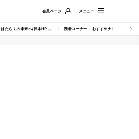
会員ページ
メニュー
はたらくの未来へ/日本HP
読者コーナー
おすすめナビ
マイナビB