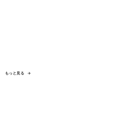
もっと見る