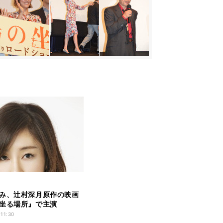
み、辻村深月原作の映画
坐る場所』で主演
 11:30