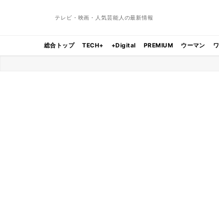
テレビ・映画・人気芸能人の最新情報
総合トップ
TECH+
+Digital
PREMIUM
ウーマン