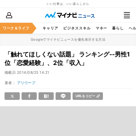
いい仕事は、いい暮らしから
ワーク＆ライフ
キャリア
ビジネススキル
マネー
暮らし
ヘ
Googleでマイナビニュースを優先表示する方法
「触れてほしくない話題」 ランキング--男性1
位「恋愛経験」、2位「収入」
掲載日
2014/08/25 14:21
著者：
アリウープ
URLをコピー