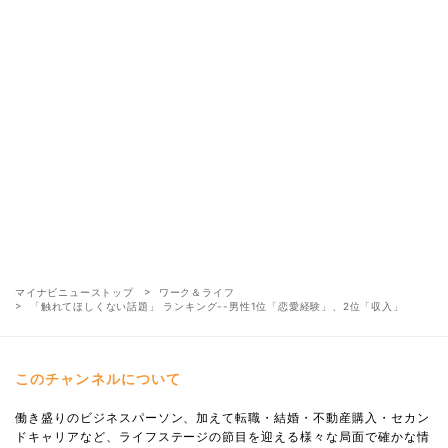
マイナビニューストップ
ワーク＆ライフ
「触れてほしくない話題」 ランキング--男性1位「恋愛経験」、2位「収入」
このチャンネルについて
働き盛りのビジネスパーソン、加えて転職・結婚・不動産購入・セカン
ドキャリアなど、ライフステージの節目を迎える様々な局面で確かな情