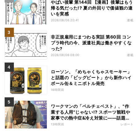
やばい後輩 第144回 【漫画】後輩はもう
帰る気だった!? 夏の外回りで価値観の違
いを実感
2026/08/06 20:41
連載
非正規雇用にまつわる実話 第60回 コン
プラ時代の今、派遣社員は働きやすくな
った?
2026/08/06 08:00
連載
ローソン、「めちゃくちゃスモーキー」
と話題の「ビッグピート」から新作ハイ
ボール缶＆ミニボトル発売
16時間前
ワークマンの「ペルチェベスト」、"作
業する人用"じゃない!? スポーツ観戦や
家事での熱中症&冷え対策に――話題の
商品を徹底検証
13時間前
レポート