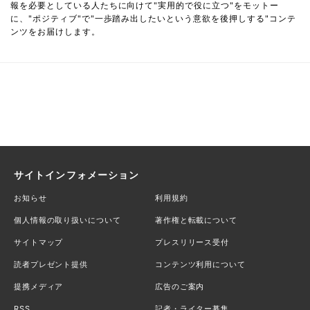
報を必要としている人たちに向けて"実用的で役に立つ"をモットー
に、"ポジティブ"で"一歩踏み出したいという意欲を後押しする"コンテ
ンツをお届けします。
サイトインフォメーション
お知らせ
利用規約
個人情報の取り扱いについて
著作権と転載について
サイトマップ
プレスリリース受付
読者プレゼント提供
コンテンツ利用について
提携メディア
広告のご案内
RSS
記者・ライター募集