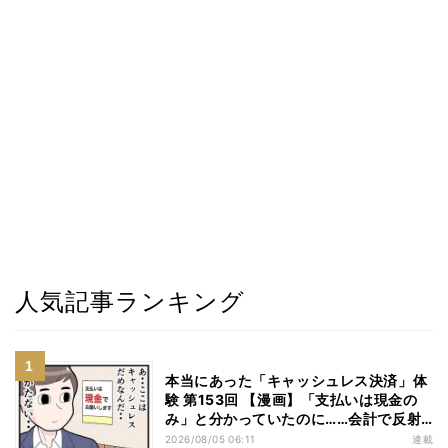
人気記事ランキング
本当にあった「キャッシュレス決済」体
験 第153回 【漫画】「支払いは現金の
み」と分かっていたのに……会計で反射
的に出してしまったものは
2026/08/05 06:11
連載