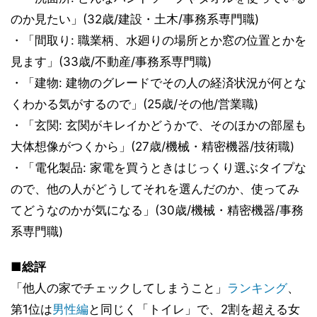
のか見たい」(32歳/建設・土木/事務系専門職)
・「間取り: 職業柄、水廻りの場所とか窓の位置とかを
見ます」(33歳/不動産/事務系専門職)
・「建物: 建物のグレードでその人の経済状況が何とな
くわかる気がするので」(25歳/その他/営業職)
・「玄関: 玄関がキレイかどうかで、そのほかの部屋も
大体想像がつくから」(27歳/機械・精密機器/技術職)
・「電化製品: 家電を買うときはじっくり選ぶタイプな
ので、他の人がどうしてそれを選んだのか、使ってみ
てどうなのかが気になる」(30歳/機械・精密機器/事務
系専門職)
■総評
「他人の家でチェックしてしまうこと」
ランキング
、
第1位は
男性編
と同じく「トイレ」で、2割を超える女