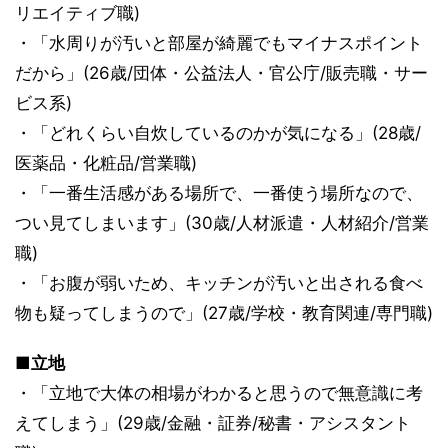
リエイティブ職)
・「水周りが汚いと部屋が綺麗でもマイナスポイント
だから」(26歳/団体・公益法人・官公庁/販売職・サー
ビス系)
・「どれくらい自炊しているのかが気になる」(28歳/
医薬品・化粧品/営業職)
・「一番生活感がある場所で、一番使う場所なので、
つい見てしまいます」(30歳/人材派遣・人材紹介/営業
職)
・「お腹が弱いため、キッチンが汚いと出される食べ
物も疑ってしまうので」(27歳/学校・教育関連/専門職)
■立地
・「立地で大体の相場がわかると思うので無意識に考
えてしまう」(29歳/金融・証券/秘書・アシスタント