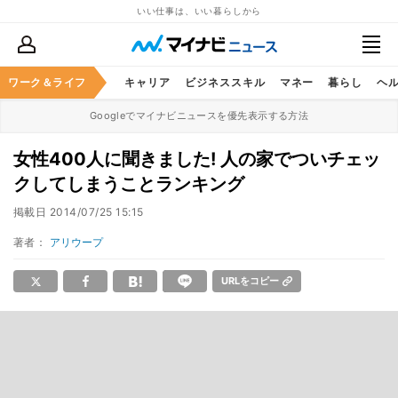
いい仕事は、いい暮らしから
ワーク＆ライフ
キャリア
ビジネススキル
マネー
暮らし
ヘ
Googleでマイナビニュースを優先表示する方法
女性400人に聞きました! 人の家でついチェッ
クしてしまうことランキング
掲載日
2014/07/25 15:15
著者：
アリウープ
URLをコピー