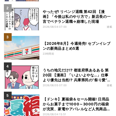
やったぜ! リベンジ退職 第42回 【漫
画】「今後は私のやり方で」新店長の一
言でベテラン退職→崩壊した現場
2026/08/04 07:00
連載
【2026年8月】今週発売! セブンイレブ
ンの新商品まとめ5選
23時間前
うちの地元だけ!? 都道府県あるある 第
20回 【漫画】「いよいよやな…」仕事
より優先は当然!? 兵庫県民の“祭り愛”が
熱すぎた
2026/08/05 07:00
連載
【ドンキ】夏福袋＆セール開催! 日用品
からお菓子まで1000～3000円の福袋
が充実、家電やアパレルなど人気商品も
特価
2026/08/04 15:51