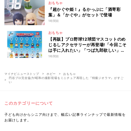
おもちゃ
『超かぐや姫！』るかっぷに「酒寄彩
葉」＆「かぐや」がセットで登場
1時間前
おもちゃ
【再販】プロ野球12球団マスコットのめ
じるしアクセサリーが再登場!「今回こそ
は手に入れたい」「つば九郎欲しい」と
話題
1時間前
マイナビニューストップ
ホビー
おもちゃ
円谷プロ完全協力!昭和の撮影現場をミニチュア再現した『特撮ジオラマ』がすご
い
このカテゴリーについて
子ども向けからシニア向けまで、幅広い記事ラインナップで最新情報を
お届けします。