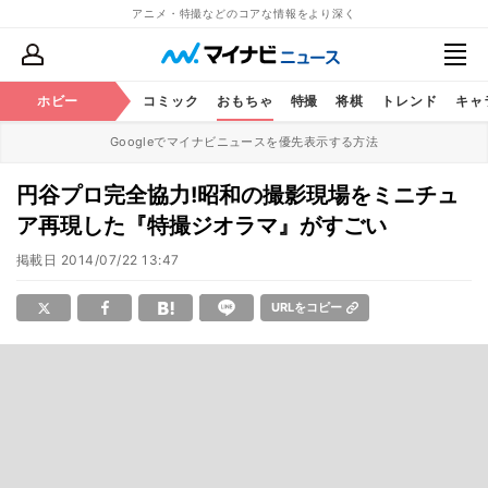
アニメ・特撮などのコアな情報をより深く
アニメ
ホビー
鉄道
コミック
おもちゃ
特撮
将棋
トレンド
キャ
Googleでマイナビニュースを優先表示する方法
円谷プロ完全協力!昭和の撮影現場をミニチュ
ア再現した『特撮ジオラマ』がすごい
掲載日
2014/07/22 13:47
URLをコピー