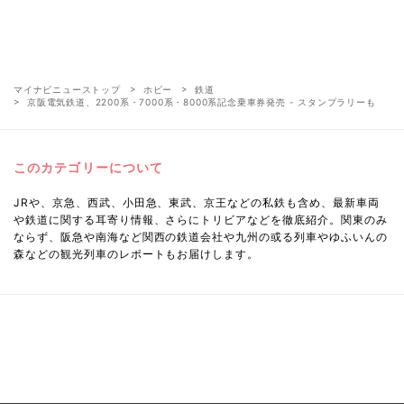
マイナビニューストップ
ホビー
鉄道
京阪電気鉄道、2200系・7000系・8000系記念乗車券発売 - スタンプラリーも
このカテゴリーについて
JRや、京急、西武、小田急、東武、京王などの私鉄も含め、最新車両
や鉄道に関する耳寄り情報、さらにトリビアなどを徹底紹介。関東のみ
ならず、阪急や南海など関西の鉄道会社や九州の或る列車やゆふいんの
森などの観光列車のレポートもお届けします。