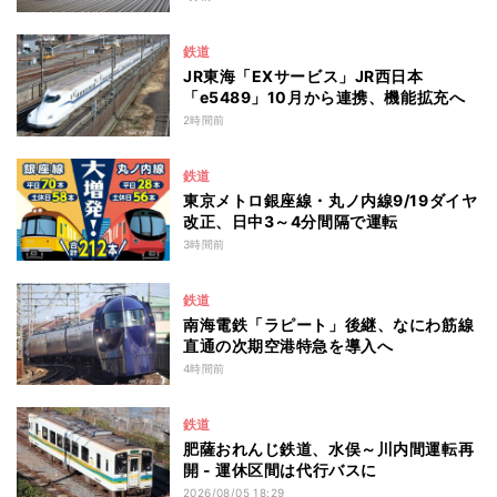
鉄道
JR東海「EXサービス」JR西日本
「e5489」10月から連携、機能拡充へ
2時間前
鉄道
東京メトロ銀座線・丸ノ内線9/19ダイヤ
改正、日中3～4分間隔で運転
3時間前
鉄道
南海電鉄「ラピート」後継、なにわ筋線
直通の次期空港特急を導入へ
4時間前
鉄道
肥薩おれんじ鉄道、水俣～川内間運転再
開 - 運休区間は代行バスに
2026/08/05 18:29