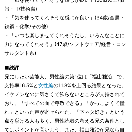
・「気を使ってくれそうな感じが良い」(50歳以上/情
報・IT/技術職)
・「気を使ってくれそうな感じが良い」(34歳/金属・
鉄鋼・化学/その他)
・「いつも楽しませてくれそうだし、いろんなことに
力になってくれそう」(47歳/ソフトウェア/経営・コン
サルタント系)
■総評
兄にしたい芸能人、男性編の第1位は「福山雅治」で、
支持率16.5%と
女性編
の11.8%を上回る結果となった。
イケメンなのに気さくで飾らないところが支持されて
おり、「すべての面で尊敬できる」「かっこよくて憧
れ」といった声が寄せられた。「下ネタ好き」という
点を挙げる人も多く、男性読者の考える兄の条件とし
てはポイントが高いよう。また、福山雅治が兄なら自