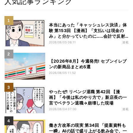
人気記事ランキング
本当にあった「キャッシュレス決済」体
験 第153回 【漫画】「支払いは現金の
み」と分かっていたのに……会計で反射
的に出してしまったものは
2026/08/05 06:11
連載
【2026年8月】今週発売! セブンイレブ
ンの新商品まとめ5選
2026/08/05 11:52
やったぜ! リベンジ退職 第42回 【漫
画】「今後は私のやり方で」新店長の一
言でベテラン退職→崩壊した現場
2026/08/04 07:00
連載
働き方改革の現実 第34回 「提案資料も
一瞬」AIの話で盛り上がる飲み会で、一