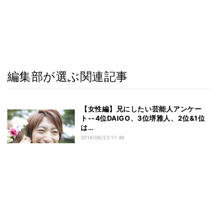
編集部が選ぶ関連記事
【女性編】兄にしたい芸能人アンケー
ト--4位DAIGO、3位堺雅人、2位&1位
は…
2014/06/23 11:48