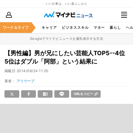
いい仕事は、いい暮らしから
ワーク＆ライフ
キャリア
ビジネススキル
マネー
暮らし
ヘ
Googleでマイナビニュースを優先表示する方法
【男性編】男が兄にしたい芸能人TOP5--4位
5位はダブル「阿部」という結果に
掲載日
2014/06/24 11:20
著者：
アリウープ
URLをコピー