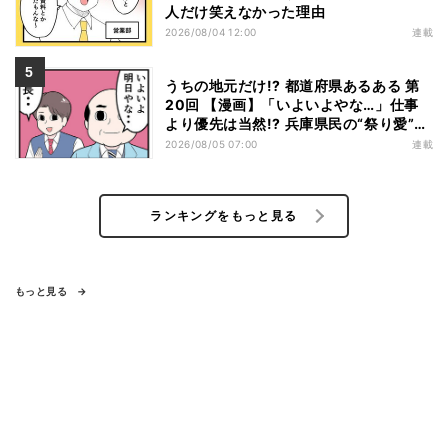
人だけ笑えなかった理由
2026/08/04 12:00
連載
うちの地元だけ!? 都道府県あるある 第
20回 【漫画】「いよいよやな…」仕事
より優先は当然!? 兵庫県民の“祭り愛”が
熱すぎた
2026/08/05 07:00
連載
ランキングをもっと見る
もっと見る