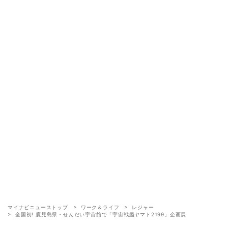
マイナビニューストップ
ワーク＆ライフ
レジャー
全国初! 鹿児島県・せんだい宇宙館で「宇宙戦艦ヤマト2199」企画展