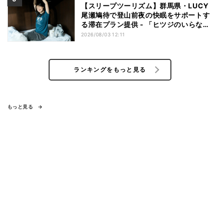
【スリープツーリズム】群馬県・LUCY
尾瀬鳩待で登山前夜の快眠をサポートす
る滞在プラン提供 - 「ヒツジのいらない
枕」とコラボ
2026/08/03 12:11
ランキングをもっと見る
もっと見る