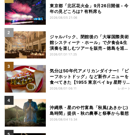
東京都「北区花火会」9月26日開催 - 今
年の見どころは? 有料席も
2026/08/05 21:06
ジャルパック、閉館後の「大塚国際美術
館システィーナ・ホール」で夕食会&生
演奏を楽しむツアーを販売 – 徳島を巡る
5つのコース
2026/07/31 17:25
気分は50年代アメリカンダイナー! 「ビ
ーフホットドッグ」など新作メニューを
食べてきた【1955 東京ベイ by 星野リ
ゾート宿泊レポ】
2026/08/01 06:11
レポート
沖縄県・星のや竹富島「秋風(あきかじ)
島時間」提供 - 秋の農事と祭事から着想
2026/08/04 15:34