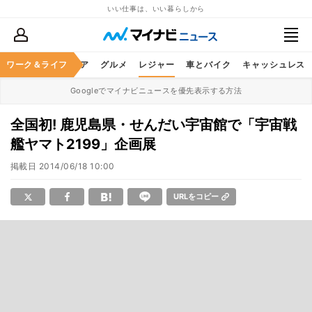
いい仕事は、いい暮らしから
暮らし
ワーク＆ライフ
ヘルスケア
グルメ
レジャー
車とバイク
キャッシュレス
Googleでマイナビニュースを優先表示する方法
全国初! 鹿児島県・せんだい宇宙館で「宇宙戦
艦ヤマト2199」企画展
掲載日
2014/06/18 10:00
URLをコピー