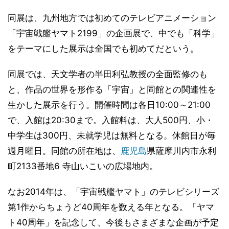
同展は、九州地方では初めてのテレビアニメーション
「宇宙戦艦ヤマト2199」の企画展で、中でも「科学」
をテーマにした展示は全国でも初めてだという。
同展では、天文学者の半田利弘教授の全面監修のも
と、作品の世界を形作る「宇宙」と同館との関連性を
生かした展示を行う。開催時間は各日10:00～21:00
で、入館は20:30まで。入館料は、大人500円、小・
中学生は300円、未就学児は無料となる。休館日が毎
週月曜日。同館の所在地は、
鹿児島
県薩摩川内市永利
町2133番地6 寺山いこいの広場地内。
なお2014年は、「宇宙戦艦ヤマト」のテレビシリーズ
第1作からちょうど40周年を数える年となる。「ヤマ
ト40周年」を記念して、今後もさまざまな企画が予定