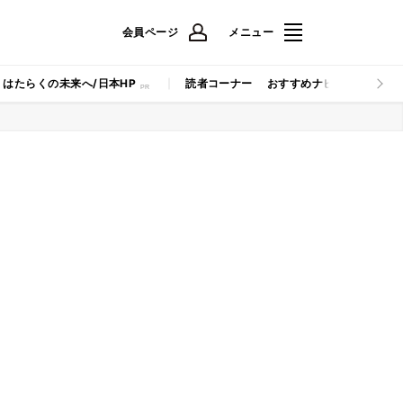
会員ページ
メニュー
はたらくの未来へ/日本HP
読者コーナー
おすすめナビ
マイナビB