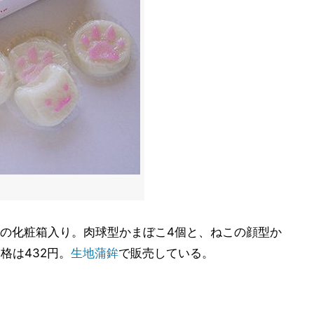
の化粧箱入り。肉球型かまぼこ4個と、ねこの顔型か
格は432円。
生地蒲鉾
で販売している。