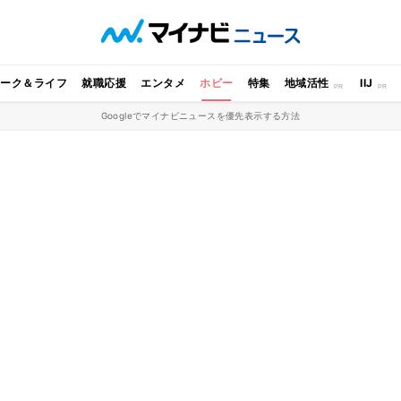
ワーク＆ライフ
就職応援
エンタメ
ホビー
特集
地域活性
IIJ
Googleでマイナビニュースを優先表示する方法