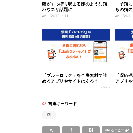
猫がすっぽり収まる卵のような猫
「子猫に
ハウスが話題に
ちの猫の
2014/01/17 14:14
2014/01/14
「ブルーロック」を全巻無料で読
「呪術廻
めるアプリやサイトはある？
アプリや
- PR -
関連キーワード
猫
URLをコピー