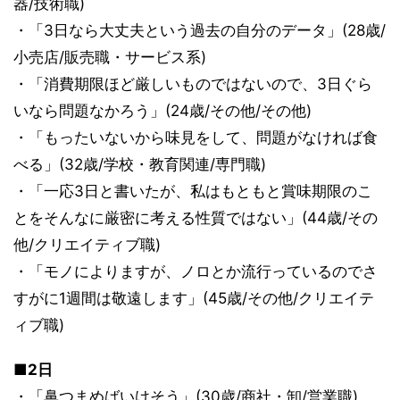
器/技術職)
・「3日なら大丈夫という過去の自分のデータ」(28歳/
小売店/販売職・サービス系)
・「消費期限ほど厳しいものではないので、3日ぐら
いなら問題なかろう」(24歳/その他/その他)
・「もったいないから味見をして、問題がなければ食
べる」(32歳/学校・教育関連/専門職)
・「一応3日と書いたが、私はもともと賞味期限のこ
とをそんなに厳密に考える性質ではない」(44歳/その
他/クリエイティブ職)
・「モノによりますが、ノロとか流行っているのでさ
すがに1週間は敬遠します」(45歳/その他/クリエイテ
ィブ職)
■2日
・「鼻つまめばいけそう」(30歳/商社・卸/営業職)