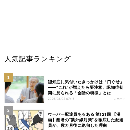
人気記事ランキング
認知症に気付いたきっかけは「口ぐせ」
――“これ”が増えたら要注意、認知症初
期に見られる「会話の特徴」とは
2026/08/08 07:15
レポート
ウーバー配達員あるある 第121回 【漫
画】酷暑の“紫外線対策”を徹底した配達
員が、数カ月後に絶句した理由