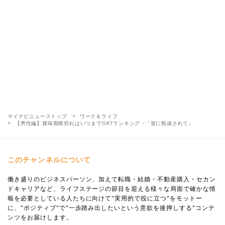
マイナビニューストップ
ワーク＆ライフ
【男性編】賞味期限切れはいつまでOK?ランキング -「逆に熟成されて」
このチャンネルについて
働き盛りのビジネスパーソン、加えて転職・結婚・不動産購入・セカン
ドキャリアなど、ライフステージの節目を迎える様々な局面で確かな情
報を必要としている人たちに向けて"実用的で役に立つ"をモットー
に、"ポジティブ"で"一歩踏み出したいという意欲を後押しする"コンテ
ンツをお届けします。