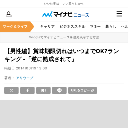
いい仕事は、いい暮らしから
ワーク＆ライフ
キャリア
ビジネススキル
マネー
暮らし
ヘ
Googleでマイナビニュースを優先表示する方法
【男性編】賞味期限切れはいつまでOK?ラン
キング -「逆に熟成されて」
掲載日
2014/03/19 13:00
著者：
アリウープ
URLをコピー