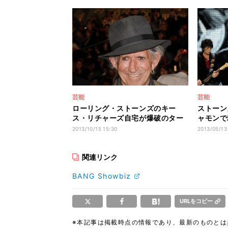
芸能
芸能
ローリング・ストーンズのキー
ストーン
ス・リチャーズ自宅が爆破のター
ャモンで
ゲットにされる
んぱんに
2013/10/15 15:30
2013/05/13
関連リンク
BANG Showbiz
URLをコピー
※本記事は掲載時点の情報であり、最新のものと