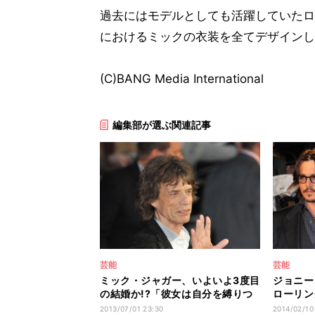
過去にはモデルとしても活躍していたロ
におけるミックの衣装を全てデザインし
(C)BANG Media International
編集部が選ぶ関連記事
芸能
芸能
ミック・ジャガー、いよいよ3度目
ジョニー
の結婚か!?「彼女は自分を縛りつ
ローリン
けない」
熱望する
2013/07/01 23:30
2014/02/10