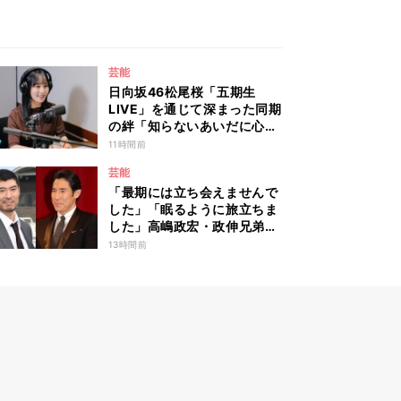
芸能
日向坂46松尾桜「五期生
LIVE」を通じて深まった同期
の絆「知らないあいだに心の
距離が…」
11時間前
芸能
「最期には立ち会えませんで
した」「眠るように旅立ちま
した」高嶋政宏・政伸兄弟、
94歳で亡くなった元宝塚歌劇
13時間前
団トップスターの母・寿美花
代を追悼 ここ数年は誤嚥性
肺炎で入退院を繰り返してい
た