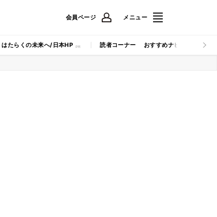
会員ページ
メニュー
はたらくの未来へ/日本HP
読者コーナー
おすすめナビ
マイナビB