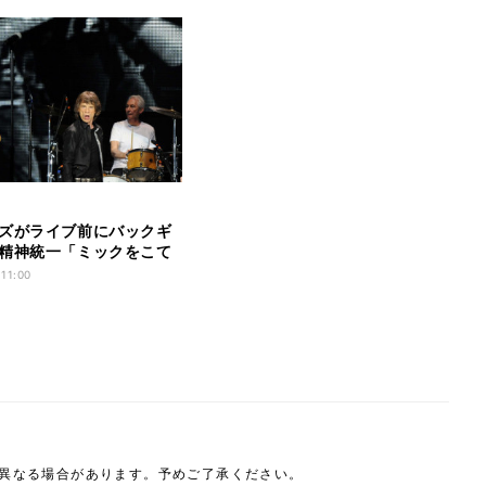
ズがライブ前にバックギ
精神統一「ミックをこて
する」
 11:00
は異なる場合があります。予めご了承ください。