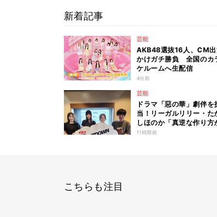
新着記事
芸能
AKB48選抜16人、CM
かけガチ勝負 全国のカ
ケルームへ生配信
4分前
芸能
ドラマ「惡の華」劇伴を
当！リーガルリリー・た
しほのか「真逆な作り方
白かった」最新曲「コニ
11時間前
ー」制作秘話も
こちらも注目