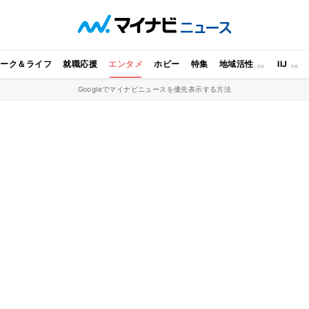
ワーク＆ライフ
就職応援
エンタメ
ホビー
特集
地域活性
IIJ
Googleでマイナビニュースを優先表示する方法