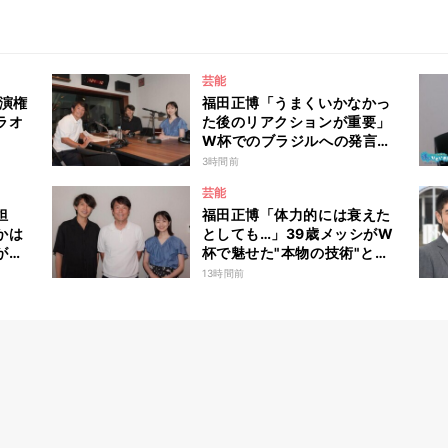
芸能
出演権
福田正博「うまくいかなかっ
ラオ
た後のリアクションが重要」
W杯でのブラジルへの発言が
波紋を呼んだ塩貝健人に今後
3時間前
期待することは？
芸能
担
福田正博「体力的には衰えた
かは
としても…」39歳メッシがW
が面
杯で魅せた"本物の技術"と
ファ
は？
13時間前