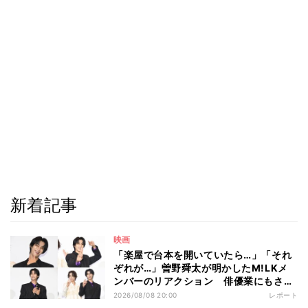
新着記事
映画
「楽屋で台本を開いていたら…」「それ
ぞれが…」曽野舜太が明かしたM!LKメ
ンバーのリアクション 俳優業にもさら
なる意欲
2026/08/08 20:00
レポート