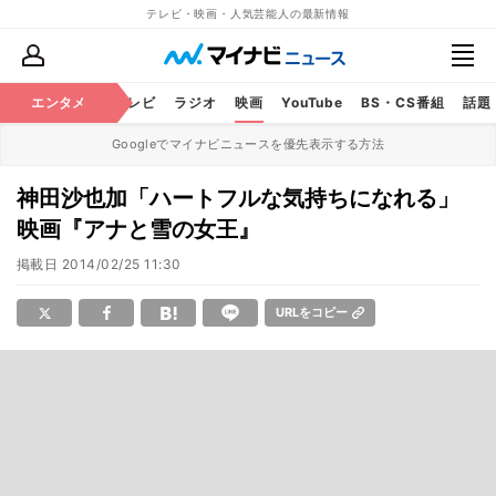
テレビ・映画・人気芸能人の最新情報
エンタメ
芸能
テレビ
ラジオ
映画
YouTube
BS・CS番組
話題
Googleでマイナビニュースを優先表示する方法
神田沙也加「ハートフルな気持ちになれる」
映画『アナと雪の女王』
掲載日
2014/02/25 11:30
URLをコピー