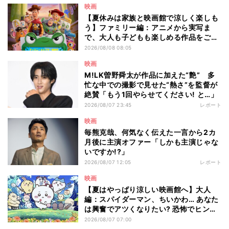
映画
【夏休みは家族と映画館で涼しく楽しも
う】ファミリー編：アニメから実写ま
で、大人も子どもも楽しめる作品をご紹
介 - 編集部が注目する最新映画5選
2026/08/08 08:05
映画
M!LK曽野舜太が作品に加えた“艶” 多
忙な中での撮影で見せた“熱さ”を監督が
絶賛「もう1回やらせてください! と…」
2026/08/07 23:45
レポート
映画
毎熊克哉、何気なく伝えた一言から2カ
月後に主演オファー「しかも主演じゃな
いですか!?」
2026/08/07 12:05
レポート
映画
【夏はやっぱり涼しい映画館へ】大人
編：スパイダーマン、ちいかわ… あなた
は興奮でアツくなりたい? 恐怖でヒンヤ
リしたい? - 編集部が注目する最新映画5
2026/08/07 07:00
選