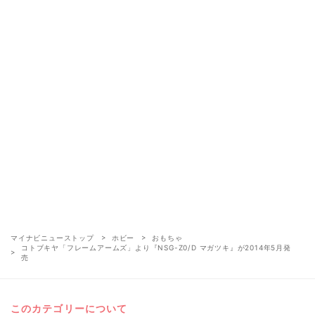
マイナビニューストップ
ホビー
おもちゃ
コトブキヤ「フレームアームズ」より『NSG-Z0/D マガツキ』が2014年5月発
売
このカテゴリーについて