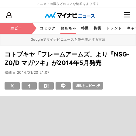
アニメ・特撮などのコアな情報をより深く
アニメ
ホビー
鉄道
コミック
おもちゃ
特撮
将棋
トレンド
キャ
Googleでマイナビニュースを優先表示する方法
コトブキヤ「フレームアームズ」より『NSG-
Z0/D マガツキ』が2014年5月発売
掲載日
2014/01/20 21:07
URLをコピー