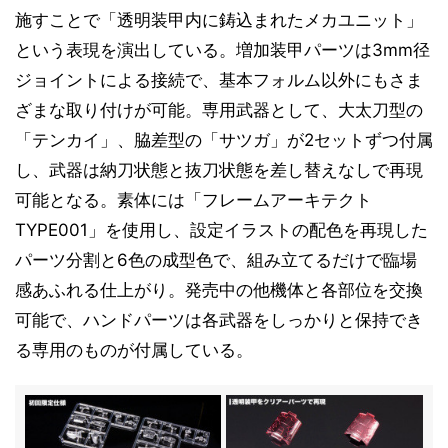
施すことで「透明装甲内に鋳込まれたメカユニット」
という表現を演出している。増加装甲パーツは3mm径
ジョイントによる接続で、基本フォルム以外にもさま
ざまな取り付けが可能。専用武器として、大太刀型の
「テンカイ」、脇差型の「サツガ」が2セットずつ付属
し、武器は納刀状態と抜刀状態を差し替えなしで再現
可能となる。素体には「フレームアーキテクト
TYPE001」を使用し、設定イラストの配色を再現した
パーツ分割と6色の成型色で、組み立てるだけで臨場
感あふれる仕上がり。発売中の他機体と各部位を交換
可能で、ハンドパーツは各武器をしっかりと保持でき
る専用のものが付属している。