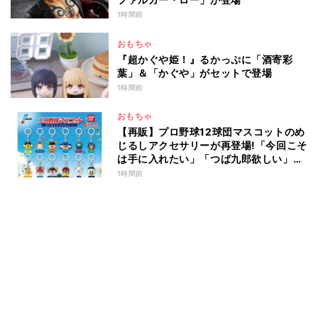
1時間前
おもちゃ
『超かぐや姫！』るかっぷに「酒寄彩
葉」＆「かぐや」がセットで登場
1時間前
おもちゃ
【再販】プロ野球12球団マスコットのめ
じるしアクセサリーが再登場!「今回こそ
は手に入れたい」「つば九郎欲しい」と
話題
1時間前