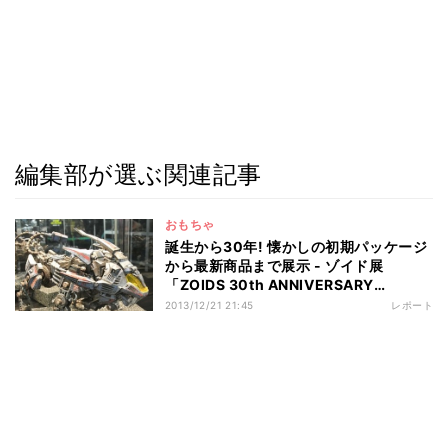
編集部が選ぶ関連記事
おもちゃ
誕生から30年! 懐かしの初期パッケージ
から最新商品まで展示 - ゾイド展
「ZOIDS 30th ANNIVERSARY
EXHIBITION」
2013/12/21 21:45
レポート