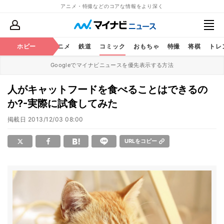
アニメ・特撮などのコアな情報をより深く
ホビー
アニメ
鉄道
コミック
おもちゃ
特撮
将棋
トレ
Googleでマイナビニュースを優先表示する方法
人がキャットフードを食べることはできるの
か?-実際に試食してみた
掲載日
2013/12/03 08:00
URLをコピー