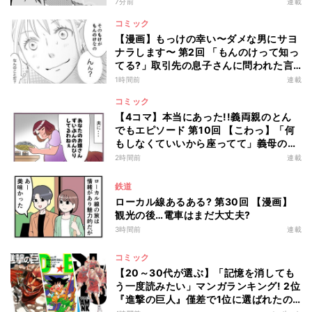
7分前
連載
コミック
【漫画】もっけの幸い〜ダメな男にサヨ
ナラします〜 第2回 「もんのけって知っ
てる?」取引先の息子さんに問われた言
葉は…
1時間前
連載
コミック
【4コマ】本当にあった!!義両親のとん
でもエピソード 第10回 【こわっ】「何
もしなくていいから座ってて」義母の言
葉を真に受けた結果…
2時間前
連載
鉄道
ローカル線あるある? 第30回 【漫画】
観光の後…電車はまだ大丈夫?
3時間前
連載
コミック
【20～30代が選ぶ】「記憶を消しても
う一度読みたい」マンガランキング! 2位
『進撃の巨人』僅差で1位に選ばれたの