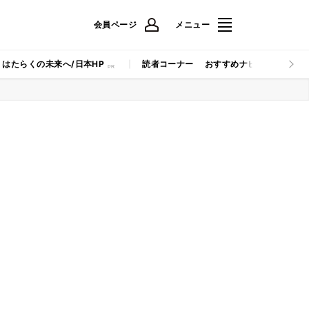
会員ページ
メニュー
はたらくの未来へ/日本HP
読者コーナー
おすすめナビ
マイナビB