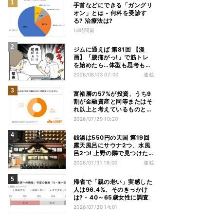
手首などにできる「ガングリ
オン」とは - 何科を受診す
る? 治療法は?
13時間前
ジムに通えば 第81回 【漫
画】「腰痛がっ!」で筋トレ
を始めたら…体型も思考も別
人になっていた
2026/08/03 07:00
連載
富裕層の57%が投資、うち9
割が金融資産と同等またはそ
れ以上と考えているものと
は? - 「ないと人生を楽しめ
2026/07/29 10:20
ない」「人生の幸福度に直結
する」「一度失えばお金で買
銭湯は550円の天国 第19回
い戻すことが困難」
露天風呂にサウナ2つ、水風
呂2つ! 上野の隣で見つけた
東京屈指の人気銭湯
2026/07/31 16:00
連載
帰省で「親の老い」実感した
人は96.4%、そのきっかけ
は? - 40～65歳女性に調査
2026/07/30 14:01