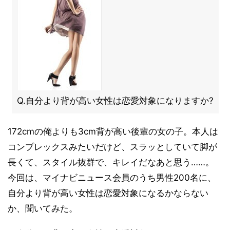
Q.自分より背が高い女性は恋愛対象になりますか?
172cmの俺よりも3cm背が高い後輩の女の子。本人は
コンプレックスみたいだけど、スラッとしていて脚が
長くて、スタイル抜群で、キレイだなあと思う……。
今回は、マイナビニュース会員のうち男性200名に、
自分より背が高い女性は恋愛対象になるかならない
か、聞いてみた。