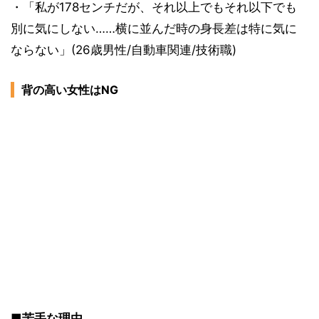
・「私が178センチだが、それ以上でもそれ以下でも
別に気にしない……横に並んだ時の身長差は特に気に
ならない」(26歳男性/自動車関連/技術職)
背の高い女性はNG
■苦手な理由