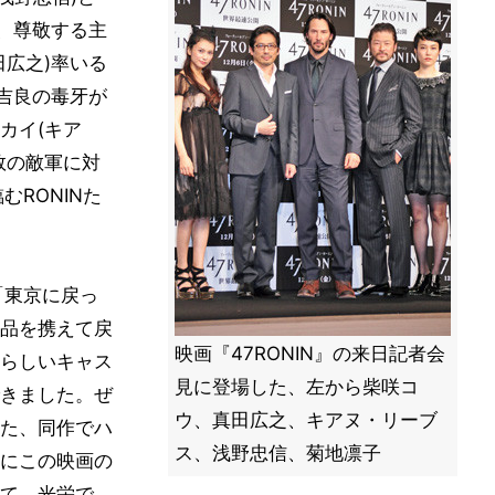
り、尊敬する主
田広之)率いる
も吉良の毒牙が
カイ(キア
数の敵軍に対
むRONINた
「東京に戻っ
品を携えて戻
映画『47RONIN』の来日記者会
らしいキャス
見に登場した、左から柴咲コ
きました。ぜ
ウ、真田広之、キアヌ・リーブ
た、同作でハ
ス、浅野忠信、菊地凛子
にこの映画の
て、光栄で