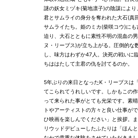
謎の妖女ミヅキ(菊地凛子)の陰謀によ
君とサムライの身分を奪われた大石(真
サムライたち。姫のミカ(柴咲コウ)に
迫り、大石とともに素性不明の混血の男
ヌ・リーブス)が立ち上がる。圧倒的な
し、味方はわずか47人。決死の戦いに臨
ちははたして主君の仇を討てるのか。
5年ぶりの来日となったK・リーブスは
てこられてうれしいです。しかもこの作
って来られた事がとても光栄です。素晴
トやアーティストの方々と良い仕事がで
ひ映画を楽しんでください」と挨拶。ま
リウッドデビューしたふたりは「ほんと
なかで貴重な体験をさせていただきまし