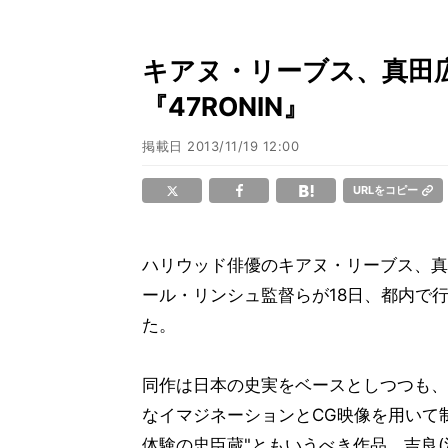
キアヌ・リーブス、真田広
『47RONIN』
掲載日
2013/11/19 12:00
URLをコピー
ハリウッド俳優のキアヌ・リーブス、真
ール・リンシュ監督らが18日、都内で行
た。
同作は日本の史実をベースとしつつも、
なイマジネーションとCG映像を用いて
体験の忠臣蔵"ともいうべき作品。吉良(