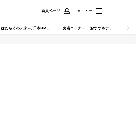
会員ページ
メニュー
はたらくの未来へ/日本HP
読者コーナー
おすすめナビ
マイナビB