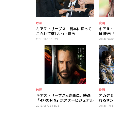
映画
映画
キアヌ・リーブス「日本に戻って
キアヌ・
こられて嬉しい」-映画
日 映画『
『47RONIN』
2013/10/30
2013/11/18 16:24
映画
映画
キアヌ・リーブス×赤西仁、映画
アカデミ
『47RONIN』ポスタービジュアル
れるサン
公開
に来日
2013/08/28 13:33
2013/11/13