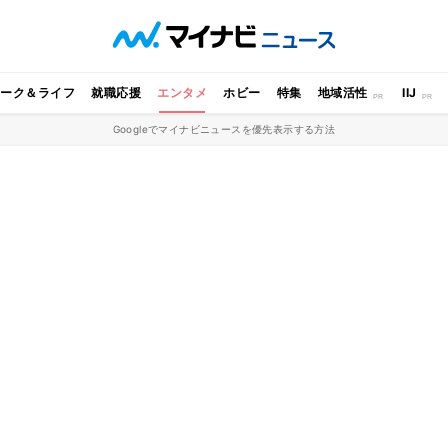
ワーク＆ライフ
就職応援
エンタメ
ホビー
特集
地域活性
IIJ
Googleでマイナビニュースを優先表示する方法