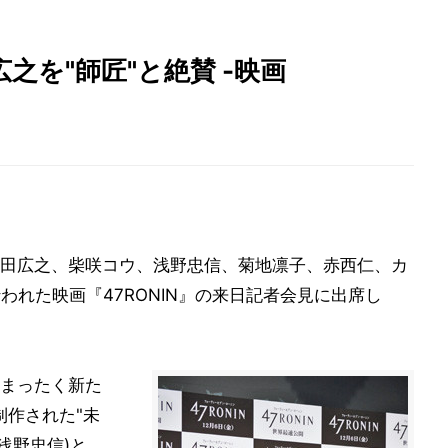
之を"師匠"と絶賛 -映画
田広之、柴咲コウ、浅野忠信、菊地凛子、赤西仁、カ
われた映画『47RONIN』の来日記者会見に出席し
まったく新た
制作された"未
浅野忠信)と