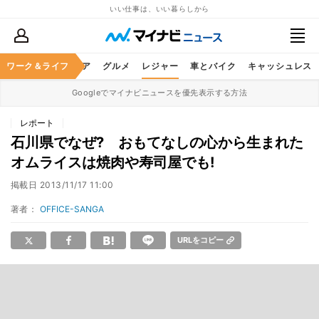
いい仕事は、いい暮らしから
暮らし
ワーク＆ライフ
ヘルスケア
グルメ
レジャー
車とバイク
キャッシュレス
Googleでマイナビニュースを優先表示する方法
レポート
石川県でなぜ? おもてなしの心から生まれた
オムライスは焼肉や寿司屋でも!
掲載日
2013/11/17 11:00
著者：
OFFICE-SANGA
URLをコピー