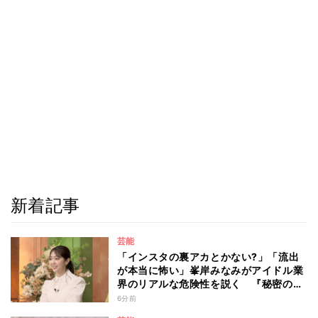
新着記事
芸能
「インスタの裏アカとかない?」「流出
が本当に怖い」峯岸みなみがアイドル業
界のリアルな危険性を説く 『秘密のマ
マ園』特別編
6分前