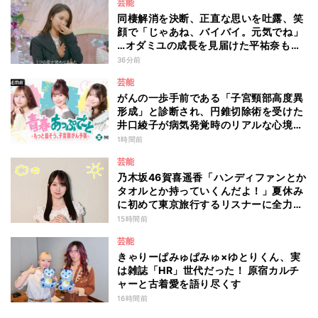
芸能
同棲解消を決断、正直な思いを吐露、笑
顔で「じゃあね、バイバイ。元気でね」
…オダミユの成長を見届けた平祐奈も思
わず涙 『ガールオアレディ3』
36分前
芸能
がんの一歩手前である「子宮頸部高度異
形成」と診断され、円錐切除術を受けた
井口綾子が病気発覚時のリアルな心境や
葛藤を語る ABEMAトーク番組『青春
1時間前
あっぷで～と -もっと話そう、子宮頸が
芸能
ん予防-』
乃木坂46賀喜遥香「ハンディファンとか
タオルとか持っていくんだよ！」夏休み
に初めて東京旅行するリスナーに全力ア
ドバイス！
15時間前
芸能
きゃりーぱみゅぱみゅ×ゆとりくん、実
は雑誌「HR」世代だった！ 原宿カルチ
ャーと古着愛を語り尽くす
16時間前