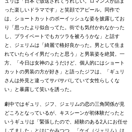
ュリは「日本で放送されてうれしい。ロマンスが詰ま
った楽しいドラマです」と笑顔でアピール。同作で
は、ショートカットのボーイッシュな姿を披露してお
り「思ったより似合ってた。街でも気付かれなかった
し、プライベートでもカツラを被ろうかな」と話す
と、ジェリムは「綺麗で格好良かった。男として生ま
れていたらイイ男だったと思う」と男装姿を絶賛。一
方、「今日は女神のようだけど、個人的にはショート
カットの男装の方が好き」と語ったジフは、「ギュリ
さんは外見と違ってサバサバしていて女性らしくな
い」と暴露して笑いを誘った。
劇中ではギュリ、ジフ、ジェリムの恋の三角関係が見
どころとなっているが、キスシーンが初体験だったと
いうギュリは「緊張したので、経験のある2人にお任せ
してました」とはにかみつつ、「ケイ（ジェリム）は