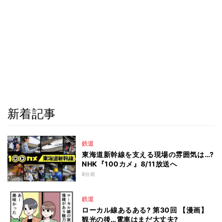
新着記事
鉄道
東海道新幹線を支える現場の雰囲気は…?
NHK『100カメ』8/11放送へ
8分前
鉄道
ローカル線あるある? 第30回 【漫画】
観光の後…電車はまだ大丈夫?