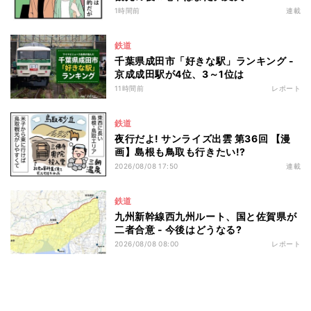
1時間前
連載
鉄道
千葉県成田市「好きな駅」ランキング -
京成成田駅が4位、3～1位は
11時間前
レポート
鉄道
夜行だよ! サンライズ出雲 第36回 【漫
画】島根も鳥取も行きたい!?
2026/08/08 17:50
連載
鉄道
九州新幹線西九州ルート、国と佐賀県が
二者合意 - 今後はどうなる?
2026/08/08 08:00
レポート