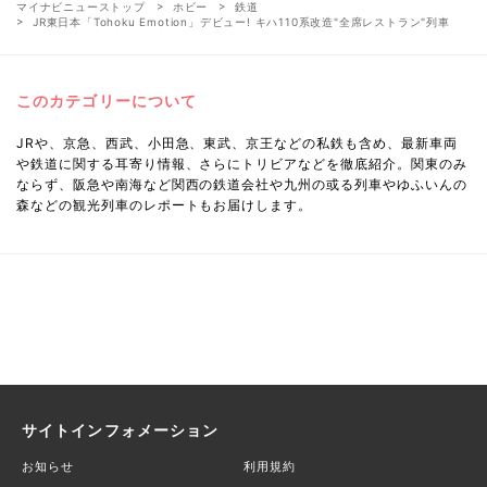
マイナビニューストップ
ホビー
鉄道
JR東日本「Tohoku Emotion」デビュー! キハ110系改造"全席レストラン"列車
このカテゴリーについて
JRや、京急、西武、小田急、東武、京王などの私鉄も含め、最新車両
や鉄道に関する耳寄り情報、さらにトリビアなどを徹底紹介。関東のみ
ならず、阪急や南海など関西の鉄道会社や九州の或る列車やゆふいんの
森などの観光列車のレポートもお届けします。
サイトインフォメーション
お知らせ
利用規約