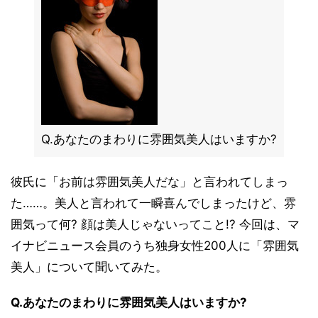
Q.あなたのまわりに雰囲気美人はいますか?
彼氏に「お前は雰囲気美人だな」と言われてしまっ
た……。美人と言われて一瞬喜んでしまったけど、雰
囲気って何? 顔は美人じゃないってこと!? 今回は、マ
イナビニュース会員のうち独身女性200人に「雰囲気
美人」について聞いてみた。
Q.あなたのまわりに雰囲気美人はいますか?