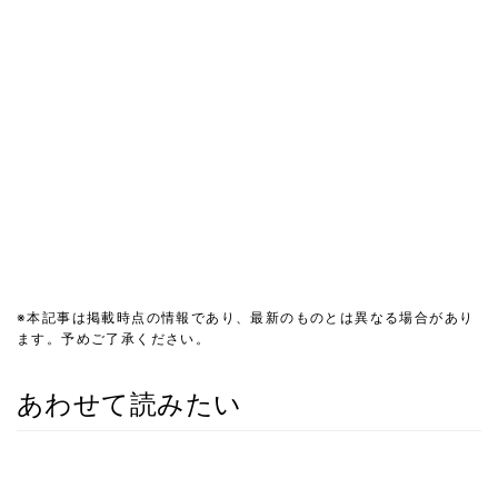
※本記事は掲載時点の情報であり、最新のものとは異なる場合があり
ます。予めご了承ください。
あわせて読みたい