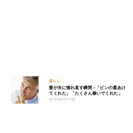
暮らし
妻が夫に惚れ直す瞬間 -「ビンの蓋あけ
てくれた」「たくさん稼いでくれた」
2013/09/19 11:00