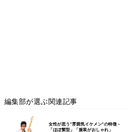
編集部が選ぶ関連記事
女性が思う"雰囲気イケメン"の特徴 -
「ほぼ髪型」「服装がおしゃれ」