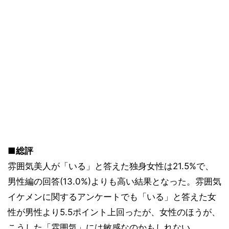
■総評
雰囲気美人が「いる」と答えた独身女性は21.5%で、
男性編の回答(13.0%)よりも高い結果となった。雰囲気
イケメンに関するアンケートでも「いる」と答えた女
性が男性より5.5ポイント上回ったが、女性のほうが、
こうした「雰囲気」には敏感なのかもしれない。