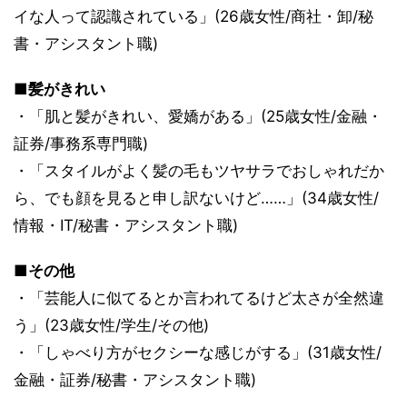
イな人って認識されている」(26歳女性/商社・卸/秘
書・アシスタント職)
■髪がきれい
・「肌と髪がきれい、愛嬌がある」(25歳女性/金融・
証券/事務系専門職)
・「スタイルがよく髪の毛もツヤサラでおしゃれだか
ら、でも顔を見ると申し訳ないけど……」(34歳女性/
情報・IT/秘書・アシスタント職)
■その他
・「芸能人に似てるとか言われてるけど太さが全然違
う」(23歳女性/学生/その他)
・「しゃべり方がセクシーな感じがする」(31歳女性/
金融・証券/秘書・アシスタント職)