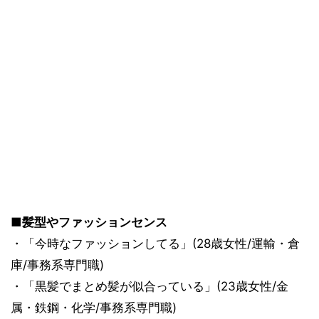
■髪型やファッションセンス
・「今時なファッションしてる」(28歳女性/運輸・倉
庫/事務系専門職)
・「黒髪でまとめ髪が似合っている」(23歳女性/金
属・鉄鋼・化学/事務系専門職)