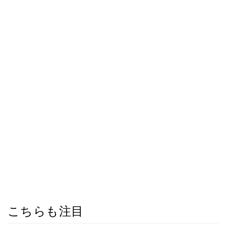
こちらも注目