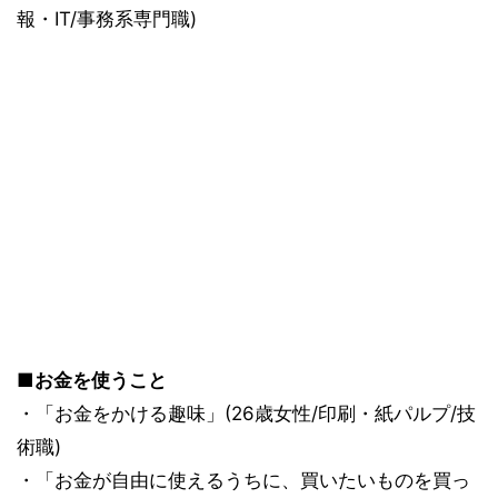
報・IT/事務系専門職)
■お金を使うこと
・「お金をかける趣味」(26歳女性/印刷・紙パルプ/技
術職)
・「お金が自由に使えるうちに、買いたいものを買っ