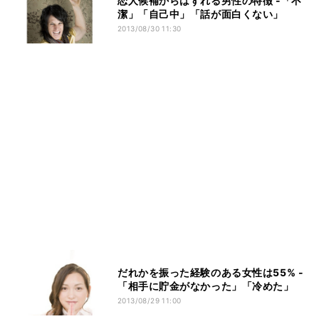
恋人候補からはずれる男性の特徴 -「不
潔」「自己中」「話が面白くない」
2013/08/30 11:30
だれかを振った経験のある女性は55% -
「相手に貯金がなかった」「冷めた」
2013/08/29 11:00