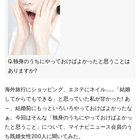
Q.独身のうちにやっておけばよかったと思うことは
ありますか?
海外旅行にショッピング、エステにネイル……「結婚
してからでもできる」と思っていた私が甘かった! あ
～、結婚前にもっといろいろやっておけばよかったな
ぁ。今回はそんな「独身のうちにやっておけばよかっ
たと思うこと」について、マイナビニュース会員のう
ち既婚女性200人に聞いてみた。