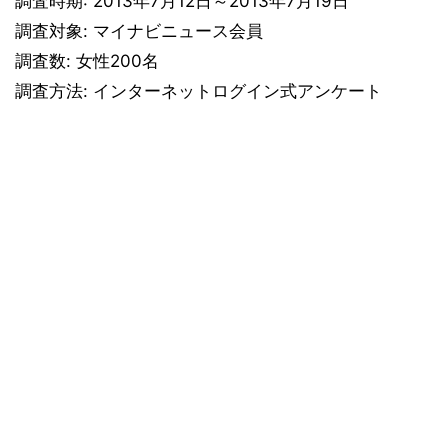
調査時期: 2013年7月12日～2013年7月19日
調査対象: マイナビニュース会員
調査数: 女性200名
調査方法: インターネットログイン式アンケート