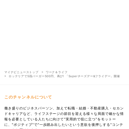
マイナビニューストップ
ワーク＆ライフ
ロッテリアで5段バーガー500円、再び! 「Superチーズデー&フライデー」開催
このチャンネルについて
働き盛りのビジネスパーソン、加えて転職・結婚・不動産購入・セカン
ドキャリアなど、ライフステージの節目を迎える様々な局面で確かな情
報を必要としている人たちに向けて"実用的で役に立つ"をモットー
に、"ポジティブ"で"一歩踏み出したいという意欲を後押しする"コンテ