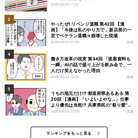
2026/08/05 11:52
やったぜ! リベンジ退職 第42回 【漫
画】「今後は私のやり方で」新店長の一
言でベテラン退職→崩壊した現場
2026/08/04 07:00
連載
働き方改革の現実 第34回 「提案資料も
一瞬」AIの話で盛り上がる飲み会で、一
人だけ笑えなかった理由
2026/08/04 12:00
連載
うちの地元だけ!? 都道府県あるある 第
20回 【漫画】「いよいよやな…」仕事
より優先は当然!? 兵庫県民の“祭り愛”が
熱すぎた
2026/08/05 07:00
連載
ランキングをもっと見る