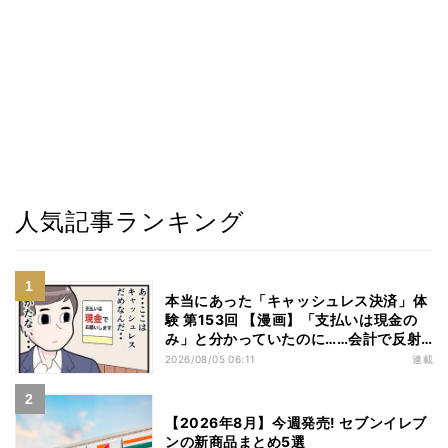
人気記事ランキング
本当にあった「キャッシュレス決済」体
験 第153回 【漫画】「支払いは現金の
み」と分かっていたのに……会計で反射
的に出してしまったものは
2026/08/05 06:11
連載
【2026年8月】今週発売! セブンイレブ
ンの新商品まとめ5選