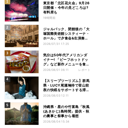
東京都「北区花火会」9月26
日開催 - 今年の見どころは?
有料席も
19時間前
ジャルパック、閉館後の「大
塚国際美術館システィーナ・
ホール」で夕食会&生演奏を
楽しむツアーを販売 – 徳島を
2026/07/31 17:25
巡る5つのコース
気分は50年代アメリカンダ
イナー! 「ビーフホットドッ
グ」など新作メニューを食べ
てきた【1955 東京ベイ by
2026/08/01 06:11
レポート
星野リゾート宿泊レポ】
【スリープツーリズム】群馬
県・LUCY尾瀬鳩待で登山前
夜の快眠をサポートする滞在
プラン提供 - 「ヒツジのいら
2026/08/03 12:11
ない枕」とコラボ
沖縄県・星のや竹富島「秋風
(あきかじ)島時間」提供 - 秋
の農事と祭事から着想
2026/08/04 15:34