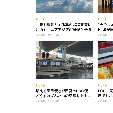
レジャー
レジャー
「最も得意とする真のLCC事業に
“今でしょ
注力」 - エアアジアがANAと合弁
H.I.
事業解消へ
表
2013/06/25 16:58
2013/06/13
レジャー
レジャー
増える羽田便と成田発のLCC便、
LCC、
どうすればふたつの空港を上手に
席でもこ
安く使える?
アアジア
2013/06/27 10:30
レポート
2013/03/15