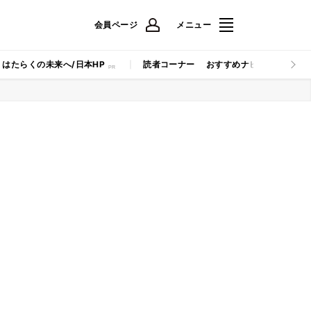
会員ページ
メニュー
はたらくの未来へ/日本HP
読者コーナー
おすすめナビ
マイナビB