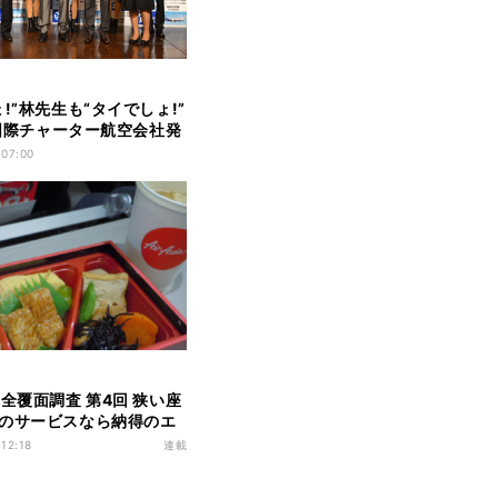
!”林先生も“タイでしょ!”
Sが国際チャーター航空会社発
 07:00
完全覆面調査 第4回 狭い座
のサービスなら納得のエ
 12:18
連載