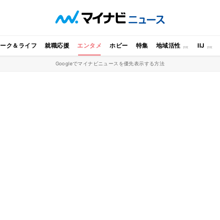
ワーク＆ライフ
就職応援
エンタメ
ホビー
特集
地域活性
IIJ
Googleでマイナビニュースを優先表示する方法