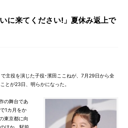
いに来てください!」夏休み返上で
』で主役を演じた子役･濱田ここねが、7月29日から全
ることが23日、明らかになった。
同作の舞台であ
で1カ月をか
日の東京都に向
のほか、駅前