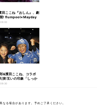
濱田ここね『おしん』、劇
 flumpool×Mayday
も
 09:00
郎&濱田ここね、コラボ
共演!互いの印象「しっか
た」
 09:30
は異なる場合があります。予めご了承ください。