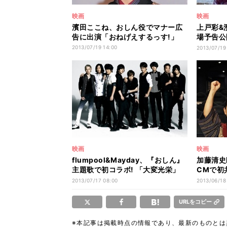
映画
映画
濱田ここね、おしん役でマナー広
上戸彩&
告に出演「おねげえするっす!」
場予告公開!
の主題歌
2013/07/19 14:00
2013/07/19
映画
映画
flumpool&Mayday、『おしん』
加藤清史
主題歌で初コラボ! 「大変光栄」
CMで初
「最高な事」
りしてい
2013/07/17 08:00
2013/06/18
URLをコピー
※本記事は掲載時点の情報であり、最新のものと