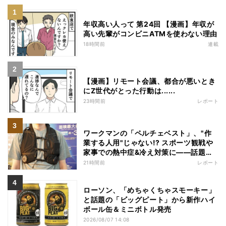
年収高い人って 第24回 【漫画】年収が
高い先輩がコンビニATMを使わない理由
18時間前
連載
【漫画】リモート会議、都合が悪いとき
にZ世代がとった行動は......
23時間前
レポート
ワークマンの「ペルチェベスト」、"作
業する人用"じゃない!? スポーツ観戦や
家事での熱中症&冷え対策に――話題の
商品を徹底検証
21時間前
レポート
ローソン、「めちゃくちゃスモーキー」
と話題の「ビッグピート」から新作ハイ
ボール缶＆ミニボトル発売
2026/08/07 14:08