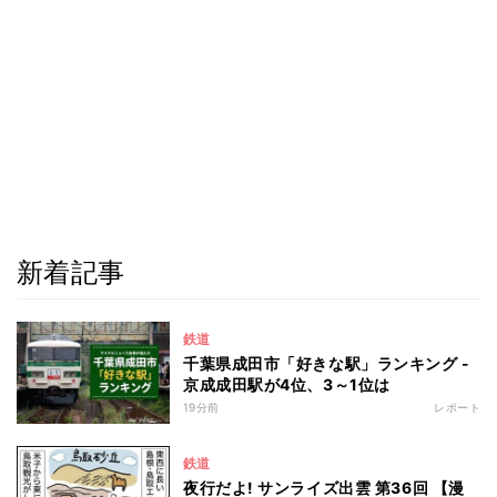
新着記事
鉄道
千葉県成田市「好きな駅」ランキング -
京成成田駅が4位、3～1位は
19分前
レポート
鉄道
夜行だよ! サンライズ出雲 第36回 【漫