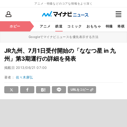
アニメ・特撮などのコアな情報をより深く
ホビー
アニメ
鉄道
コミック
おもちゃ
特撮
将棋
Googleでマイナビニュースを優先表示する方法
JR九州、7月1日受付開始の「ななつ星 in 九
州」第3期運行の詳細を発表
掲載日
2013/06/21 07:00
著者：
佐々木康弘
URLをコピー