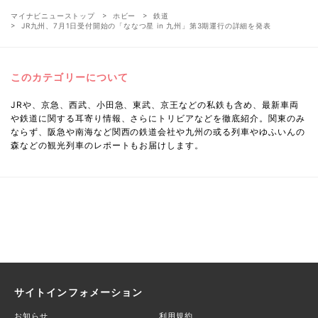
マイナビニューストップ
ホビー
鉄道
JR九州、7月1日受付開始の「ななつ星 in 九州」第3期運行の詳細を発表
このカテゴリーについて
JRや、京急、西武、小田急、東武、京王などの私鉄も含め、最新車両
や鉄道に関する耳寄り情報、さらにトリビアなどを徹底紹介。関東のみ
ならず、阪急や南海など関西の鉄道会社や九州の或る列車やゆふいんの
森などの観光列車のレポートもお届けします。
サイトインフォメーション
お知らせ
利用規約