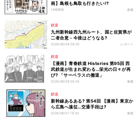
画】島根も鳥取も行きたい!?
14時間前
連載
鉄道
九州新幹線西九州ルート、国と佐賀県が
二者合意 - 今後はどうなる?
2026/08/08 08:00
レポート
鉄道
【漫画】青春鉄道 Histories 第95回 西
武鉄道が生まれ変わる…栄光の日々が再
び? 「サーベラスの撤退」
2026/08/08 06:50
連載
鉄道
新幹線あるある? 第54回 【漫画】東京か
ら広島へ遠征…交通手段は?
2026/08/07 18:50
連載