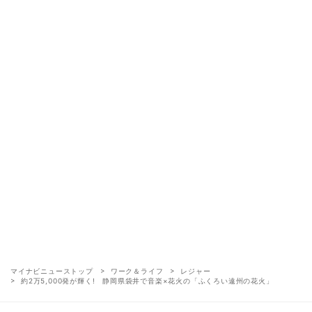
マイナビニューストップ
ワーク＆ライフ
レジャー
約2万5,000発が輝く! 静岡県袋井で音楽×花火の「ふくろい遠州の花火」