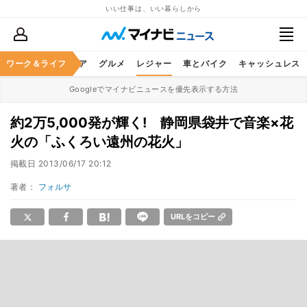
いい仕事は、いい暮らしから
暮らし
ワーク＆ライフ
ヘルスケア
グルメ
レジャー
車とバイク
キャッシュレス
Googleでマイナビニュースを優先表示する方法
約2万5,000発が輝く! 静岡県袋井で音楽×花
火の「ふくろい遠州の花火」
掲載日
2013/06/17 20:12
著者：
フォルサ
URLをコピー