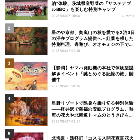
泊”体験、茨城県産野菜の「サステナブ
ルBBQ」も楽しむ特別キャンプ
2026/08/07 15:00
レポート
星のや京都、奥嵐山の秋を愛でる2泊3日
の滞在プログラム提供へ - 紅葉を模した
特別料理、舟遊び、オオモミジの下でお
こなう深呼吸など
2026/08/07 09:15
【静岡】ヤマハ発動機の本社で体験型謎
解きイベント「謎とめぐる記憶の旅」開
催中
2026/08/06 16:35
星野リゾートで酷暑を乗り切る特別体験
——軽井沢で至福の安眠プログラム、熱
海の花火や北海道トマムのとうきびを主
役にしたアフタヌーンティー
2026/08/07 09:51
北海道・遠軽町「コスモス開花宣言花火