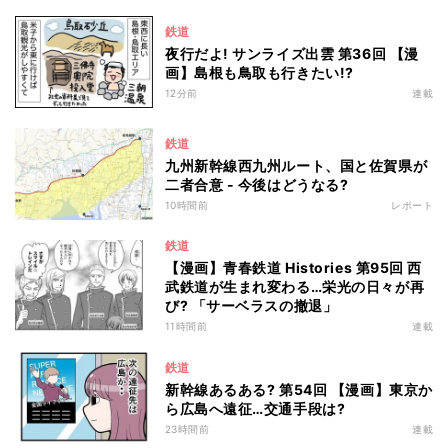
鉄道
夜行だよ! サンライズ出雲 第36回 【漫
画】島根も鳥取も行きたい!?
12分前
連載
鉄道
九州新幹線西九州ルート、国と佐賀県が
二者合意 - 今後はどうなる?
10時間前
レポート
鉄道
【漫画】青春鉄道 Histories 第95回 西
武鉄道が生まれ変わる…栄光の日々が再
び? 「サーベラスの撤退」
11時間前
連載
鉄道
新幹線あるある? 第54回 【漫画】東京か
ら広島へ遠征…交通手段は?
23時間前
連載