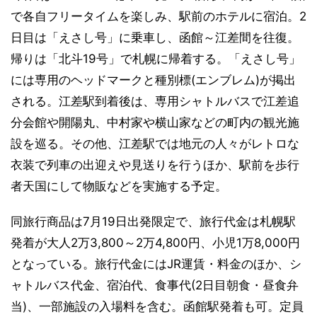
で各自フリータイムを楽しみ、駅前のホテルに宿泊。2
日目は「えさし号」に乗車し、函館～江差間を往復。
帰りは「北斗19号」で札幌に帰着する。「えさし号」
には専用のヘッドマークと種別標(エンブレム)が掲出
される。江差駅到着後は、専用シャトルバスで江差追
分会館や開陽丸、中村家や横山家などの町内の観光施
設を巡る。その他、江差駅では地元の人々がレトロな
衣装で列車の出迎えや見送りを行うほか、駅前を歩行
者天国にして物販などを実施する予定。
同旅行商品は7月19日出発限定で、旅行代金は札幌駅
発着が大人2万3,800～2万4,800円、小児1万8,000円
となっている。旅行代金にはJR運賃・料金のほか、シ
ャトルバス代金、宿泊代、食事代(2日目朝食・昼食弁
当)、一部施設の入場料を含む。函館駅発着も可。定員