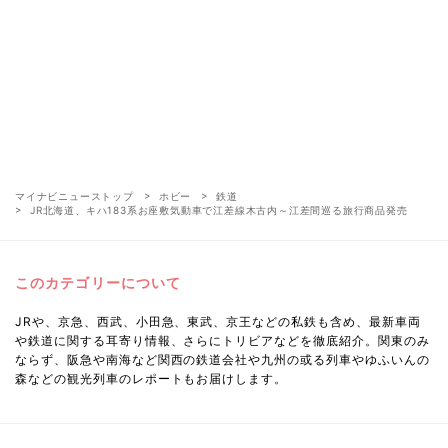
マイナビニューストップ
ホビー
鉄道
JR北海道、キハ183系お座敷気動車で江差線木古内～江差間巡る旅行商品発売
このカテゴリーについて
JRや、京急、西武、小田急、東武、京王などの私鉄も含め、最新車両
や鉄道に関する耳寄り情報、さらにトリビアなどを徹底紹介。関東のみ
ならず、阪急や南海など関西の鉄道会社や九州の或る列車やゆふいんの
森などの観光列車のレポートもお届けします。