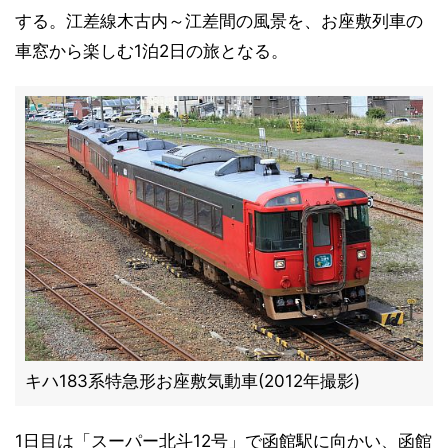
する。江差線木古内～江差間の風景を、お座敷列車の
車窓から楽しむ1泊2日の旅となる。
キハ183系特急形お座敷気動車(2012年撮影)
1日目は「スーパー北斗12号」で函館駅に向かい、函館