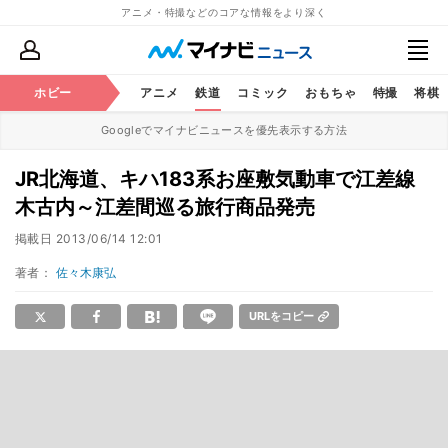
アニメ・特撮などのコアな情報をより深く
ホビー
アニメ
鉄道
コミック
おもちゃ
特撮
将棋
Googleでマイナビニュースを優先表示する方法
JR北海道、キハ183系お座敷気動車で江差線
木古内～江差間巡る旅行商品発売
掲載日
2013/06/14 12:01
著者：
佐々木康弘
URLをコピー