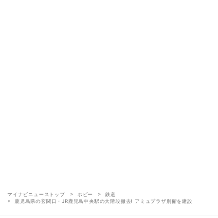
マイナビニューストップ
ホビー
鉄道
鹿児島県の玄関口・JR鹿児島中央駅の大階段撤去! アミュプラザ別館を建設