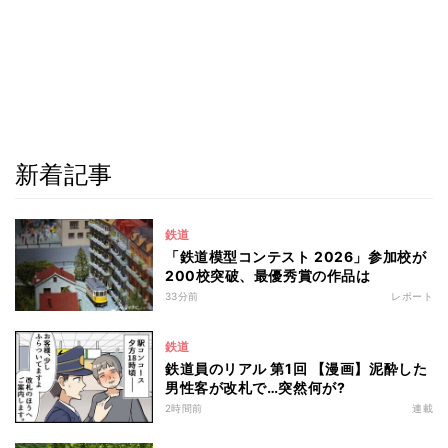
新着記事
鉄道
「鉄道模型コンテスト 2026」参加校が
200校突破、最優秀賞の作品は
33分前
レポート
鉄道
鉄道員のリアル 第1回 【漫画】泥酔した
男性客が改札で…突然何が?
2時間前
連載