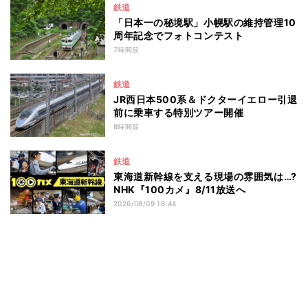
鉄道
「日本一の秘境駅」小幌駅の維持管理10
周年記念でフォトコンテスト
7時間前
鉄道
JR西日本500系＆ドクターイエロー引退
前に乗車する特別ツアー開催
8時間前
鉄道
東海道新幹線を支える現場の雰囲気は…?
NHK『100カメ』8/11放送へ
2026/08/09 18:44