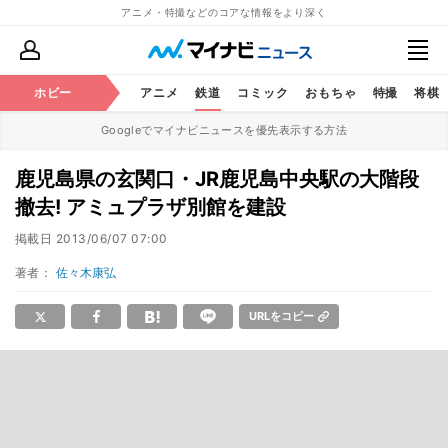
アニメ・特撮などのコアな情報をより深く
ホビー
アニメ
鉄道
コミック
おもちゃ
特撮
将棋
Googleでマイナビニュースを優先表示する方法
鹿児島県の玄関口・JR鹿児島中央駅の大階段
撤去! アミュプラザ別館を建設
掲載日
2013/06/07 07:00
著者：
佐々木康弘
URLをコピー