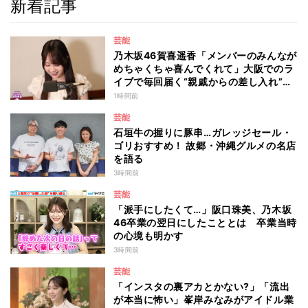
新着記事
芸能
乃木坂46賀喜遥香「メンバーのみんなが
めちゃくちゃ喜んでくれて」大阪でのラ
イブで毎回届く“親戚からの差し入れ”と
は？
1時間前
芸能
石垣牛の握りに豚串…ガレッジセール・
ゴリおすすめ！ 故郷・沖縄グルメの名店
を語る
3時間前
芸能
「派手にしたくて…」阪口珠美、乃木坂
46卒業の翌日にしたこととは 卒業当時
の心境も明かす
3時間前
芸能
「インスタの裏アカとかない?」「流出
が本当に怖い」峯岸みなみがアイドル業