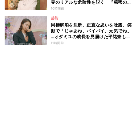
界のリアルな危険性を説く 『秘密のマ
マ園』特別編
10時間前
芸能
同棲解消を決断、正直な思いを吐露、笑
顔で「じゃあね、バイバイ。元気でね」
…オダミユの成長を見届けた平祐奈も思
わず涙 『ガールオアレディ3』
11時間前