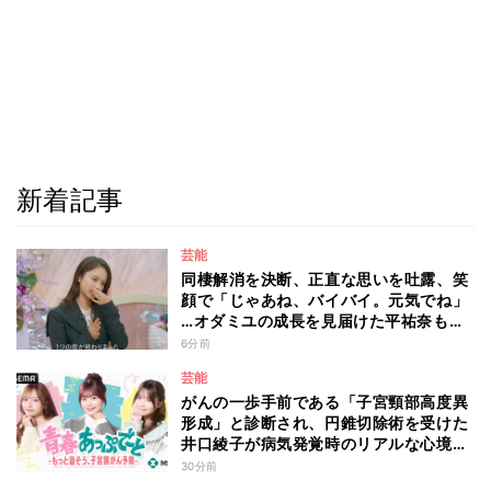
新着記事
芸能
同棲解消を決断、正直な思いを吐露、笑
顔で「じゃあね、バイバイ。元気でね」
…オダミユの成長を見届けた平祐奈も思
わず涙 『ガールオアレディ3』
6分前
芸能
がんの一歩手前である「子宮頸部高度異
形成」と診断され、円錐切除術を受けた
井口綾子が病気発覚時のリアルな心境や
葛藤を語る ABEMAトーク番組『青春
30分前
あっぷで～と -もっと話そう、子宮頸が