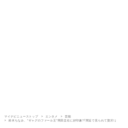
マイナビニューストップ
エンタメ
芸能
鈴木ちなみ、"ギャグのファール王"岡田圭右に好印象?｢間近で見られて贅沢!｣