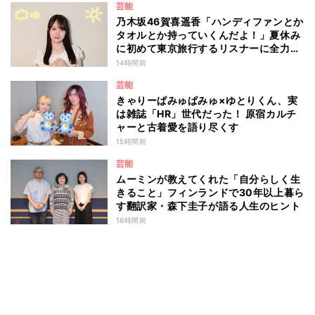
芸能
ん予防-』
乃木坂46賀喜遥香「ハンディファンとか
タオルとか持っていくんだよ！」夏休み
に初めて東京旅行するリスナーに全力ア
ドバイス！
14時間前
芸能
きゃりーぱみゅぱみゅ×ゆとりくん、実
は雑誌「HR」世代だった！ 原宿カルチ
ャーと古着愛を語り尽くす
15時間前
芸能
ムーミンが教えてくれた「自分らしく生
きること」フィンランドで30年以上暮ら
す翻訳家・森下圭子が語る人生のヒント
16時間前