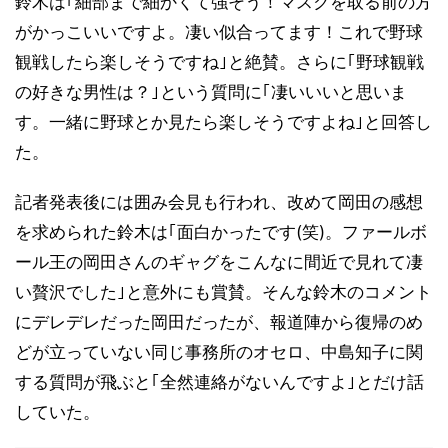
鈴木は｢細部まで細かくて強そう！マスクを取る前の方
がかっこいいですよ。凄い似合ってます！これで野球
観戦したら楽しそうですね｣と絶賛。さらに｢野球観戦
の好きな男性は？｣という質問に｢凄いいいと思いま
す。一緒に野球とか見たら楽しそうですよね｣と回答し
た。
記者発表後には囲み会見も行われ、改めて岡田の感想
を求められた鈴木は｢面白かったです(笑)。ファールボ
ール王の岡田さんのギャグをこんなに間近で見れて凄
い贅沢でした｣と意外にも賞賛。そんな鈴木のコメント
にデレデレだった岡田だったが、報道陣から復帰のめ
どが立っていない同じ事務所のオセロ、中島知子に関
する質問が飛ぶと｢全然連絡がないんですよ｣とだけ話
していた。