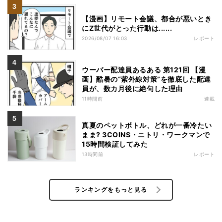
【漫画】リモート会議、都合が悪いとき
にZ世代がとった行動は......
2026/08/07 16:03
レポート
ウーバー配達員あるある 第121回 【漫
画】酷暑の“紫外線対策”を徹底した配達
員が、数カ月後に絶句した理由
11時間前
連載
真夏のペットボトル、どれが一番冷たい
まま? 3COINS・ニトリ・ワークマンで
15時間検証してみた
13時間前
レポート
ランキングをもっと見る