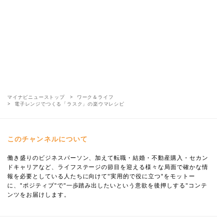
マイナビニューストップ
ワーク＆ライフ
電子レンジでつくる「ラスク」の楽ウマレシピ
このチャンネルについて
働き盛りのビジネスパーソン、加えて転職・結婚・不動産購入・セカン
ドキャリアなど、ライフステージの節目を迎える様々な局面で確かな情
報を必要としている人たちに向けて"実用的で役に立つ"をモットー
に、"ポジティブ"で"一歩踏み出したいという意欲を後押しする"コンテ
ンツをお届けします。