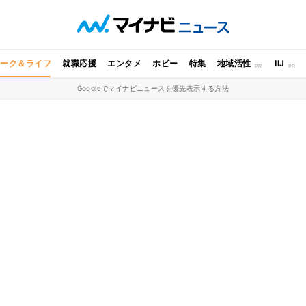
ワーク＆ライフ
就職応援
エンタメ
ホビー
特集
地域活性
IIJ
Googleでマイナビニュースを優先表示する方法