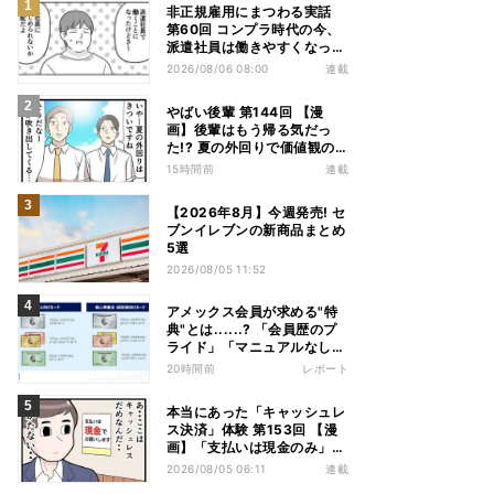
非正規雇用にまつわる実話
第60回 コンプラ時代の今、
派遣社員は働きやすくなっ
た?
2026/08/06 08:00
連載
やばい後輩 第144回 【漫
画】後輩はもう帰る気だっ
た!? 夏の外回りで価値観の
違いを実感
15時間前
連載
【2026年8月】今週発売! セ
ブンイレブンの新商品まとめ
5選
2026/08/05 11:52
アメックス会員が求める"特
典"とは......? 「会員歴のプ
ライド」「マニュアルなしの
コンシェルジュ」など担当者
20時間前
レポート
から聞いた"裏話"も
本当にあった「キャッシュレ
ス決済」体験 第153回 【漫
画】「支払いは現金のみ」と
分かっていたのに……会計で
2026/08/05 06:11
連載
反射的に出してしまったもの