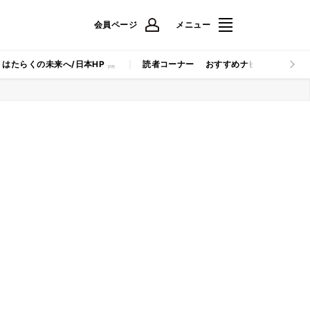
会員ページ
メニュー
はたらくの未来へ/日本HP
読者コーナー
おすすめナビ
マイナビB