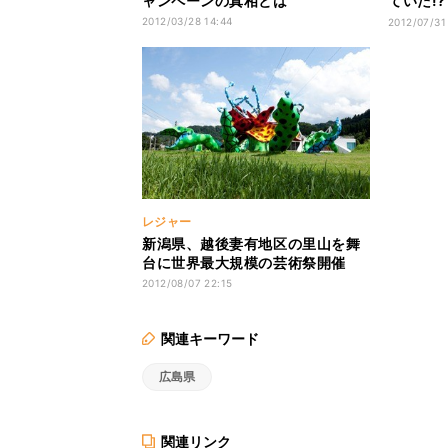
ャンペーンの真相とは
ていた!
ューを発
2012/03/28 14:44
2012/07/31
レジャー
新潟県、越後妻有地区の里山を舞
台に世界最大規模の芸術祭開催
2012/08/07 22:15
関連キーワード
広島県
関連リンク