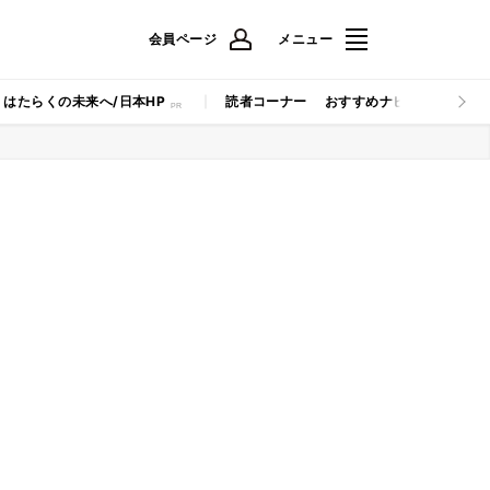
会員ページ
メニュー
はたらくの未来へ/日本HP
読者コーナー
おすすめナビ
マイナビB