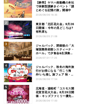
【静岡】ヤマハ発動機の本社
で体験型謎解きイベント「謎
とめぐる記憶の旅」開催中
2026/08/06 16:35
東京都「北区花火会」9月26
日開催 - 今年の見どころは?
有料席も
2026/08/05 21:06
ジャルパック、閉館後の「大
塚国際美術館システィーナ・
ホール」で夕食会&生演奏を
楽しむツアーを販売 – 徳島を
2026/07/31 17:25
巡る5つのコース
ジャルパック、秋冬の海外旅
行がお得になる「行こう海
外!いち推し 旅フェア 秋・冬
編」フェアを開催
2026/08/06 17:54
北海道・遠軽町「コスモス開
花宣言花火大会」8月29日開
催 - キッズファミリー優先観
覧エリアも新設
2026/08/06 17:00