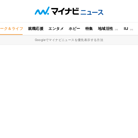
ワーク＆ライフ
就職応援
エンタメ
ホビー
特集
地域活性
IIJ
Googleでマイナビニュースを優先表示する方法