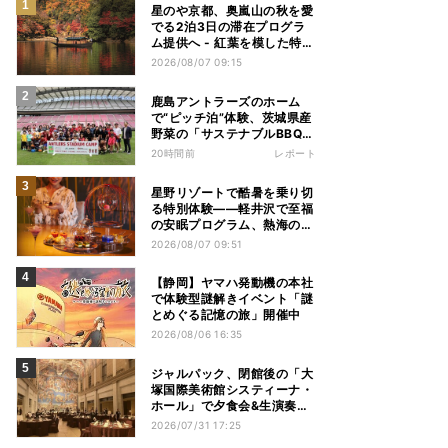
星のや京都、奥嵐山の秋を愛
でる2泊3日の滞在プログラ
ム提供へ - 紅葉を模した特別
料理、舟遊び、オオモミジの
2026/08/07 09:15
下でおこなう深呼吸など
鹿島アントラーズのホーム
で“ピッチ泊”体験、茨城県産
野菜の「サステナブルBBQ」
も楽しむ特別キャンプ
20時間前
レポート
星野リゾートで酷暑を乗り切
る特別体験——軽井沢で至福
の安眠プログラム、熱海の花
火や北海道トマムのとうきび
2026/08/07 09:51
を主役にしたアフタヌーンテ
ィー
【静岡】ヤマハ発動機の本社
で体験型謎解きイベント「謎
とめぐる記憶の旅」開催中
2026/08/06 16:35
ジャルパック、閉館後の「大
塚国際美術館システィーナ・
ホール」で夕食会&生演奏を
楽しむツアーを販売 – 徳島を
2026/07/31 17:25
巡る5つのコース