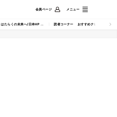
会員ページ
メニュー
はたらくの未来へ/日本HP
読者コーナー
おすすめナビ
マイナビB