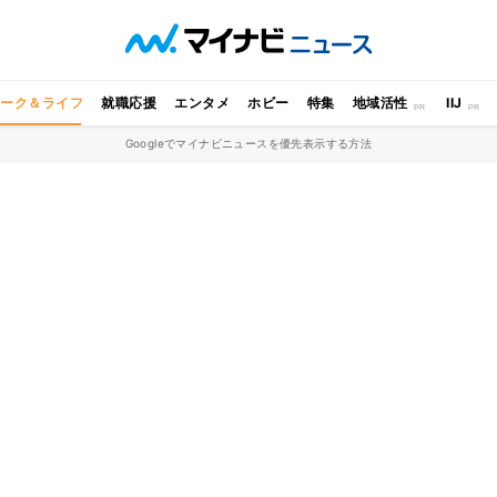
ワーク＆ライフ
就職応援
エンタメ
ホビー
特集
地域活性
IIJ
Googleでマイナビニュースを優先表示する方法