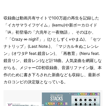
収録曲は動画共有サイトで100万超の再生を記録した
「イカサマライフゲイム」(kemu)や新ボーカロイド
「IA」初登場の「六兆年と一夜物語」、そのほか、
「「Crazy ∞ nighT」」(ひとしずく×やま△)、「セツ
ナトリップ」(Last Note.)、「マジカル☆ぬこレンレ
ン」(オワタP feat.鏡音レン)、「再教育」(Neru feat.
鏡音リン、鏡音レン)など計18曲。人気楽曲を網羅しな
がらも、メジャーCD初収録曲、音源リファイン版、本
作のために書き下ろされた新曲なども収録し、最新ボ
カロコンピの決定版となっている。