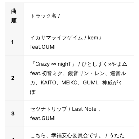
曲
トラック名 /
順
イカサマライフゲイム / kemu
1
feat.GUMI
「Crazy ∞ nighT」 / ひとしずく×やま△
feat.初音ミク、鏡音リン・レン、巡音ル
2
カ、KAITO、MEIKO、GUMI、神威がく
ぽ
セツナトリップ / Last Note．
3
feat.GUMI
こちら、幸福安心委員会です。 / うたた