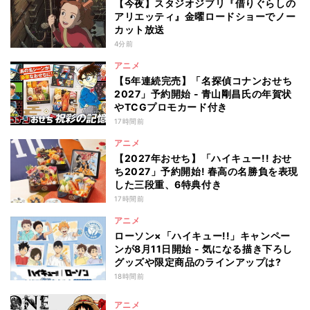
【今夜】スタジオジブリ『借りぐらしの
アリエッティ』金曜ロードショーでノー
カット放送
4分前
アニメ
【5年連続完売】「名探偵コナンおせち
2027」予約開始 - 青山剛昌氏の年賀状
やTCGプロモカード付き
17時間前
アニメ
【2027年おせち】「ハイキュー!! おせ
ち2027」予約開始! 春高の名勝負を表現
した三段重、6特典付き
17時間前
アニメ
ローソン×「ハイキュー!!」キャンペー
ンが8月11日開始 - 気になる描き下ろし
グッズや限定商品のラインアップは?
18時間前
アニメ