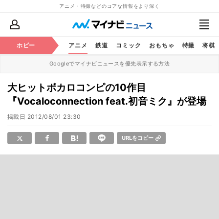
アニメ・特撮などのコアな情報をより深く
ホビー
アニメ
鉄道
コミック
おもちゃ
特撮
将棋
Googleでマイナビニュースを優先表示する方法
大ヒットボカロコンピの10作目
『Vocaloconnection feat.初音ミク』が登場
掲載日
2012/08/01 23:30
URLをコピー