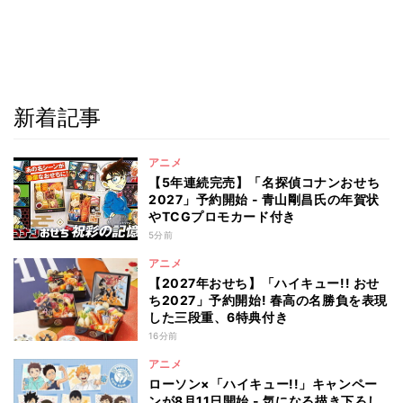
新着記事
アニメ
【5年連続完売】「名探偵コナンおせち
2027」予約開始 - 青山剛昌氏の年賀状
やTCGプロモカード付き
5分前
アニメ
【2027年おせち】「ハイキュー!! おせ
ち2027」予約開始! 春高の名勝負を表現
した三段重、6特典付き
16分前
アニメ
ローソン×「ハイキュー!!」キャンペー
ンが8月11日開始 - 気になる描き下ろし