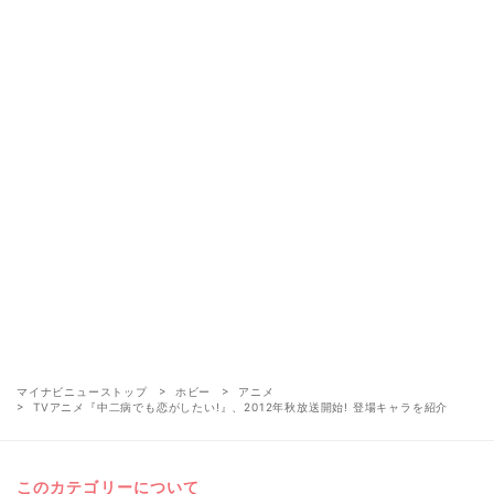
マイナビニューストップ
ホビー
アニメ
TVアニメ『中二病でも恋がしたい!』、2012年秋放送開始! 登場キャラを紹介
このカテゴリーについて