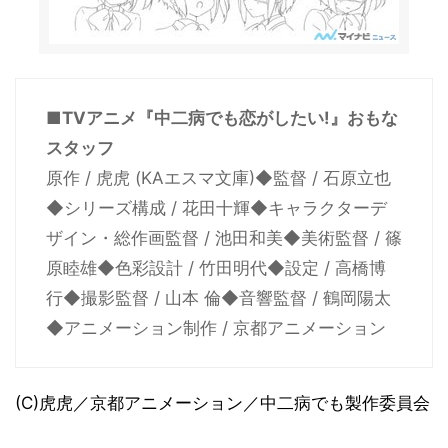
■TVアニメ『中二病でも恋がしたい!』おもな
スタッフ
原作 / 虎虎 (KAエスマ文庫)◆監督 / 石原立也
◆シリーズ構成 / 花田十輝◆キャラクターデ
ザイン・総作画監督 / 池田和美◆美術監督 / 篠
原睦雄◆色彩設計 / 竹田明代◆設定 / 高橋博
行◆撮影監督 / 山本 倫◆音響監督 / 鶴岡陽太
◆アニメーション制作 / 京都アニメーション
(C)虎虎／京都アニメーション／中二病でも製作委員会