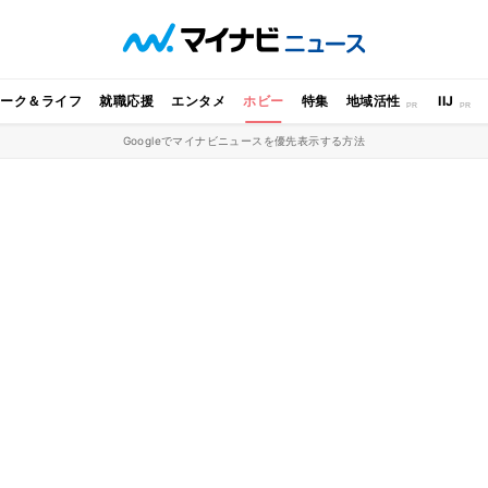
ワーク＆ライフ
就職応援
エンタメ
ホビー
特集
地域活性
IIJ
Googleでマイナビニュースを優先表示する方法