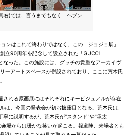
真右)では、言うまでもなく「ヘブン
ーションはこれで終わりではなく、この「ジョジョ展」
立90周年を記念して設立された「GUCCI
かとなった。この施設には、グッチの貴重なアーカイヴ
リーアートスペースが併設されており、ここに荒木氏
。
催される原画展にはそれぞれにキービジュアルが存在
ルは、今回の発表会が初お披露目となる。荒木氏は、
丁寧に説明するが、荒木氏が"スタンド"や"承太
びに会場からは暖かな笑いが起こる。報道陣、来場者とも
を渇望していることが見て取れる一幕だった。