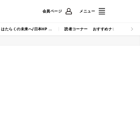
会員ページ
メニュー
はたらくの未来へ/日本HP
読者コーナー
おすすめナビ
マイナビB