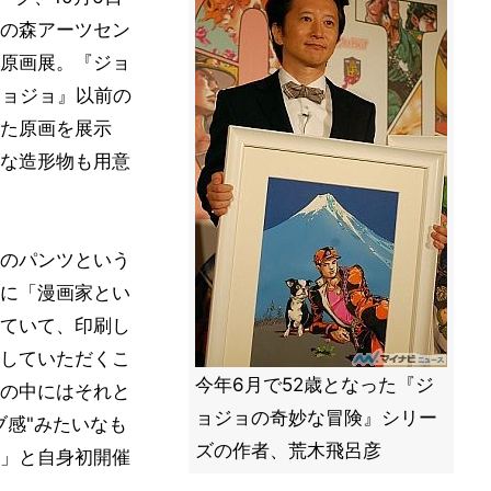
ルズの森アーツセン
原画展。『ジョ
ジョジョ』以前の
た原画を展示
な造形物も用意
のパンツという
に「漫画家とい
ていて、印刷し
していただくこ
今年6月で52歳となった『ジ
の中にはそれと
ョジョの奇妙な冒険』シリー
ブ感"みたいなも
ズの作者、荒木飛呂彦
」と自身初開催