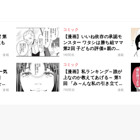
コミック
 第
【漫画】いいね依存の承認モ
取も
ンスター ワタシは勝ち組ママ
第2回 子どもの評価=親の評
価? 0歳から始まる"お受験準
連載
1時間前
連載
備"とは…
コミック
ー気
【漫画】私ランキング～誰が
回
上なのか教えてあげる～ 第1
を保
回 「み～んな私の引き立て
!?
役」使えない同僚、シゴデキ
連載
7時間前
連載
な私は…