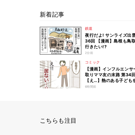
新着記事
鉄道
夜行だよ! サンライズ出雲
36回 【漫画】島根も鳥
行きたい!?
2分前
コミック
【漫画】インフルエンサ
取りママ友の末路 第34
【え…】熱のある子ども
育園に置いてまさかの逃走
6時間前
こちらも注目