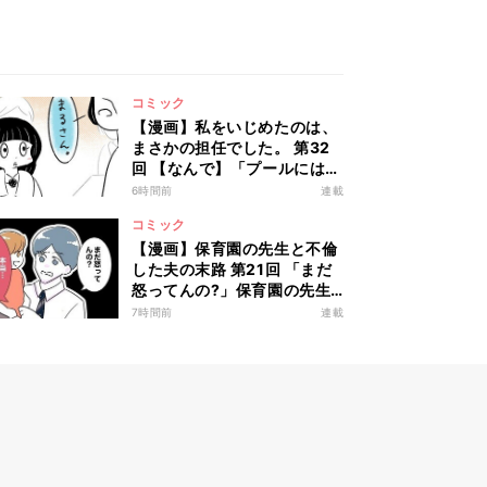
コミック
【漫画】私をいじめたのは、
まさかの担任でした。 第32
回 【なんで】「プールには入
れません」担任が出した“条
6時間前
連載
件”とは?
コミック
【漫画】保育園の先生と不倫
した夫の末路 第21回 「まだ
怒ってんの?」保育園の先生
と浮気した夫、娘に触らない
7時間前
連載
で…!