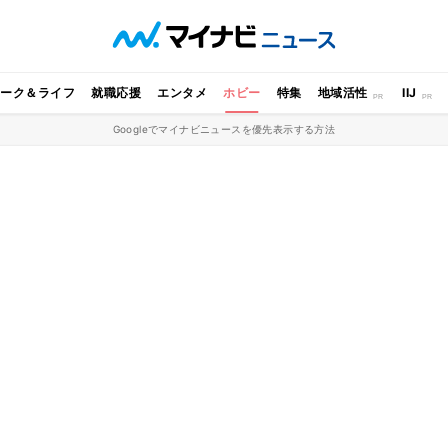
ワーク＆ライフ
就職応援
エンタメ
ホビー
特集
地域活性
IIJ
Googleでマイナビニュースを優先表示する方法