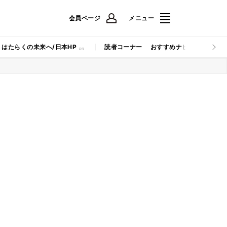
会員ページ
メニュー
はたらくの未来へ/日本HP
読者コーナー
おすすめナビ
マイナビB