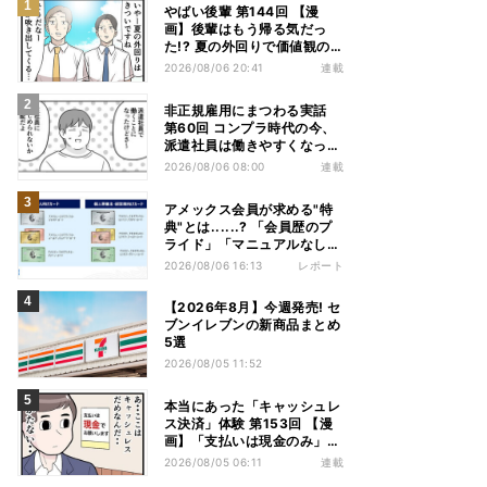
やばい後輩 第144回 【漫
画】後輩はもう帰る気だっ
た!? 夏の外回りで価値観の
違いを実感
2026/08/06 20:41
連載
非正規雇用にまつわる実話
第60回 コンプラ時代の今、
派遣社員は働きやすくなっ
た?
2026/08/06 08:00
連載
アメックス会員が求める"特
典"とは......? 「会員歴のプ
ライド」「マニュアルなしの
コンシェルジュ」など担当者
2026/08/06 16:13
レポート
から聞いた"裏話"も
【2026年8月】今週発売! セ
ブンイレブンの新商品まとめ
5選
2026/08/05 11:52
本当にあった「キャッシュレ
ス決済」体験 第153回 【漫
画】「支払いは現金のみ」と
分かっていたのに……会計で
2026/08/05 06:11
連載
反射的に出してしまったもの