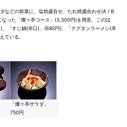
などの前菜に、塩焼盛合せ、たれ焼盛合わせ(A / B
なった「燦々亭コース」(3,300円)を用意。このほ
円)、「すじ鍋(辛口)」(680円)、「テグタンラーメン(辛
揃えている。
」
「燦々亭サラダ」
750円