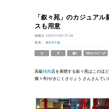
「叙々苑」のカジュアル新業
スも用意
掲載日
2010/11/05 17:28
著者：
御木本千春
URLをコピー
高級
焼肉
店を展開する叙々苑はこのほど
燦々亭(やきにくさりょう さんさんて