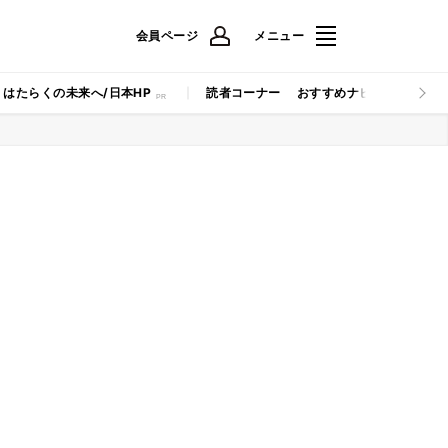
会員ページ
メニュー
はたらくの未来へ/日本HP
読者コーナー
おすすめナビ
マイナビB