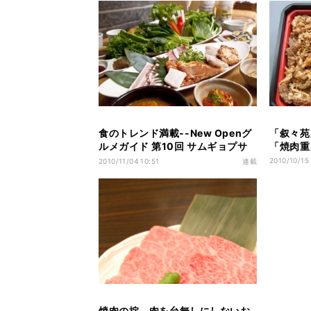
食のトレンド満載--New Openグ
「叙々苑
ルメガイド 第10回 サムギョプサ
「焼肉重
ル&食べ放題野菜20種! 本場韓国
2010/10/15
2010/11/04 10:51
連載
の焼肉が低価格で楽しめる焼肉店
焼肉の掟 - 肉を台無しにしないお